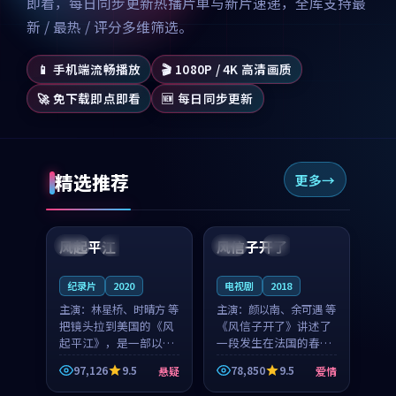
即看，每日同步更新热播片单与新片速递，全库支持最
新 / 最热 / 评分多维筛选。
📱 手机端流畅播放
🎬 1080P / 4K 高清画质
🚀 免下载即点即看
🆕 每日同步更新
精选推荐
更多
99:07
99:21
风起平江
风信子开了
美国
完结
法国
4K
纪录片
2020
电视剧
2018
主演：
林星桥、时晴方 等
主演：
颜以南、余可遇 等
把镜头拉到美国的《风
《风信子开了》讲述了
起平江》，是一部以时
一段发生在法国的春日
光记忆为底色的悬疑作
漫步故事。颜以南饰演
97,126
9.5
78,850
9.5
悬疑
爱情
品。林星桥和时晴方贡
的主角与余可遇的角色
99:53
99:38
献了2020年颇受关注的
因一场意外卷入更深的