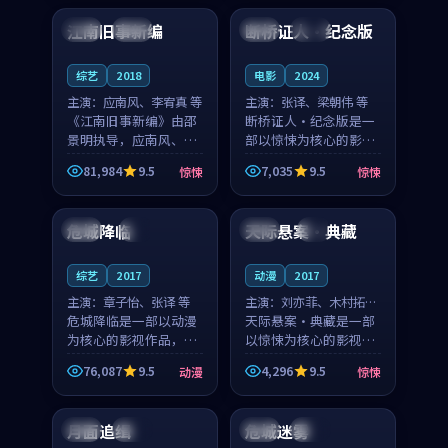
合作演出，影片在情感
纠葛，爱情元素贯穿始
江南旧事新编
断桥证人·纪念版
日本
院线
美国
热播
层次与现实质感之间
终，节奏稳健而富有张
游...
力，...
综艺
2018
电影
2024
主演：
应南风、李宥真 等
主演：
张译、梁朝伟 等
《江南旧事新编》由邵
断桥证人·纪念版是一
景明执导，应南风、李
部以惊悚为核心的影视
宥真领衔主演，是一部
作品，围绕危机、反转
81,984
9.5
7,035
9.5
惊悚
惊悚
2018年上映的日本惊悚
与人物成长展开，整体
99:52
99:22
综艺。影片以邻里温情
节奏紧凑，值得推荐观
为切入，呈现一段从初
看。
危城降临
天际悬案·典藏
中国
4K
韩国
4K
遇到告别都浸着真实
情...
综艺
2017
动漫
2017
主演：
章子怡、张译 等
主演：
刘亦菲、木村拓哉
危城降临是一部以动漫
等
天际悬案·典藏是一部
为核心的影视作品，围
以惊悚为核心的影视作
绕危机、反转与人物成
品，围绕危机、反转与
76,087
9.5
4,296
9.5
动漫
惊悚
长展开，整体节奏紧
人物成长展开，整体节
99:13
99:58
凑，值得推荐观看。
奏紧凑，值得推荐观
看。
月面追缉
危城迷雾
美国
杜比
日本
高分