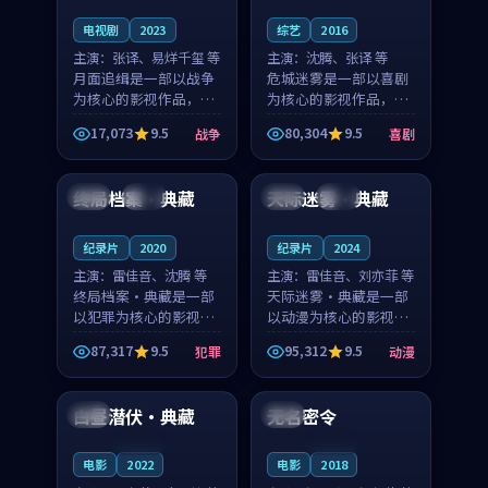
电视剧
2023
综艺
2016
主演：
张译、易烊千玺 等
主演：
沈腾、张译 等
月面追缉是一部以战争
危城迷雾是一部以喜剧
为核心的影视作品，围
为核心的影视作品，围
绕危机、反转与人物成
绕危机、反转与人物成
17,073
9.5
80,304
9.5
战争
喜剧
长展开，整体节奏紧
长展开，整体节奏紧
97:23
99:43
凑，值得推荐观看。
凑，值得推荐观看。
终局档案·典藏
天际迷雾·典藏
中国
院线
泰国
独播
纪录片
2020
纪录片
2024
主演：
雷佳音、沈腾 等
主演：
雷佳音、刘亦菲 等
终局档案·典藏是一部
天际迷雾·典藏是一部
以犯罪为核心的影视作
以动漫为核心的影视作
品，围绕危机、反转与
品，围绕危机、反转与
87,317
9.5
95,312
9.5
犯罪
动漫
人物成长展开，整体节
人物成长展开，整体节
99:54
99:21
奏紧凑，值得推荐观
奏紧凑，值得推荐观
看。
看。
白昼潜伏·典藏
无名密令
英国
美国
连载中
连载中
电影
2022
电影
2018