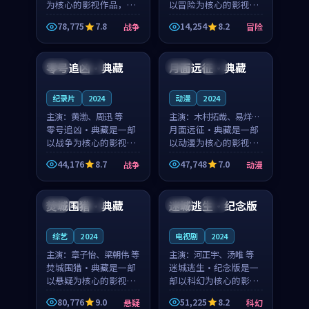
为核心的影视作品，围
以冒险为核心的影视作
绕危机、反转与人物成
品，围绕危机、反转与
78,775
7.8
14,254
8.2
战争
冒险
长展开，整体节奏紧
人物成长展开，整体节
99:20
99:27
凑，值得推荐观看。
奏紧凑，值得推荐观
看。
零号追凶·典藏
月面远征·典藏
英国
院线
中国
院线
纪录片
2024
动漫
2024
主演：
黄渤、周迅 等
主演：
木村拓哉、易烊千
零号追凶·典藏是一部
玺 等
月面远征·典藏是一部
以战争为核心的影视作
以动漫为核心的影视作
品，围绕危机、反转与
品，围绕危机、反转与
44,176
8.7
47,748
7.0
战争
动漫
人物成长展开，整体节
人物成长展开，整体节
99:36
99:33
奏紧凑，值得推荐观
奏紧凑，值得推荐观
看。
看。
焚城围猎·典藏
迷城逃生·纪念版
韩国
高分
韩国
院线
综艺
2024
电视剧
2024
主演：
章子怡、梁朝伟 等
主演：
河正宇、汤唯 等
焚城围猎·典藏是一部
迷城逃生·纪念版是一
以悬疑为核心的影视作
部以科幻为核心的影视
品，围绕危机、反转与
作品，围绕危机、反转
80,776
9.0
51,225
8.2
悬疑
科幻
人物成长展开，整体节
与人物成长展开，整体