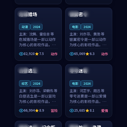
99:26
99:44
奏紧凑，值得推荐观
节奏紧凑，值得推荐观
看。
看。
危城猎场
银翼密令
中国
中国
完结
连载中
动漫
2024
电影
2024
主演：
沈腾、雷佳音 等
主演：
刘亦菲、黄渤 等
危城猎场是一部以动作
银翼密令是一部以动作
为核心的影视作品，围
为核心的影视作品，围
绕危机、反转与人物成
绕危机、反转与人物成
82,928
7.5
65,069
6.3
动作
动作
长展开，整体节奏紧
长展开，整体节奏紧
99:26
99:30
凑，值得推荐观看。
凑，值得推荐观看。
白昼逃生
零号迷雾
中国
独播
日本
热播
综艺
2024
电影
2024
主演：
刘亦菲、梁朝伟 等
主演：
河正宇、周迅 等
白昼逃生是一部以冒险
零号迷雾是一部以爱情
为核心的影视作品，围
为核心的影视作品，围
绕危机、反转与人物成
绕危机、反转与人物成
66,994
8.9
25,685
8.1
冒险
爱情
长展开，整体节奏紧
长展开，整体节奏紧
94:22
99:21
凑，值得推荐观看。
凑，值得推荐观看。
美国
完结
日本
院线