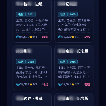
沈意林的对手戏自然克
领衔，高若初担任重要
草木皆兵：边境
双城记新版
泰国
独播
中国
独播
制，让整部影片在悬
角色，戚南柯的叙事
念...
节...
电影
2021
动漫
2025
主演：
莫如初、林星桥 等
主演：
苏柏然、樊清晏 等
邢沐云执导的《草木皆
2025年的《双城记新
兵：边境》于2021年面
版》是钱亦舒再度打磨
世，泰国的城市气质与
的动作佳作。中国大陆
98,570
9.4
98,375
9.1
科幻
动作
校园青春的人物心境共
的取景与沙漠探险的氛
99:15
99:40
同构筑了影片基调。莫
围相互成就，苏柏然与
如初、林星桥用细腻的
樊清晏的对手戏自然克
南港引擎
寒锋余震·纪念版
日本
完结
中国
独播
表演撑起整部科幻电
制，让整部影片在悬念
影...
与...
综艺
2018
综艺
2016
主演：
雷佳音、易烊千玺
主演：
刘亦菲、河正宇 等
等
南港引擎是一部以科幻
寒锋余震·纪念版是一
为核心的影视作品，围
部以喜剧为核心的影视
绕危机、反转与人物成
作品，围绕危机、反转
97,984
6.9
97,921
9.2
科幻
喜剧
长展开，整体节奏紧
与人物成长展开，整体
95:34
99:13
凑，值得推荐观看。
节奏紧凑，值得推荐观
看。
天际边界·典藏
焚城审判·纪念版
中国
中国
完结
连载中