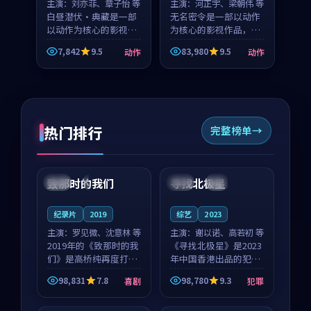
主演：
刘亦菲、章子怡 等
主演：
河正宇、梁朝伟 等
白昼潜伏·典藏是一部
无名密令是一部以动作
以动作为核心的影视作
为核心的影视作品，围
品，围绕危机、反转与
绕危机、反转与人物成
7,842
9.5
83,980
9.5
动作
动作
人物成长展开，整体节
长展开，整体节奏紧
奏紧凑，值得推荐观
凑，值得推荐观看。
看。
热门排行
完整榜单
99:22
99:18
致那时的我们
寻找北极星
中国
4K
中国
4K
纪录片
2019
综艺
2023
主演：
罗见微、沈意林 等
主演：
谢以诺、高若初 等
2019年的《致那时的我
《寻找北极星》是2023
们》是高桥纯再度打磨
年中国香港出品的犯罪
的喜剧佳作。中国大陆
新作，主创团队希望用
98,831
7.8
98,780
9.3
喜剧
犯罪
的取景与都市寓言的氛
公路冒险的故事让观众
99:44
99:40
围相互成就，罗见微与
停下来想一想。谢以诺