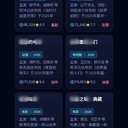
主演：
顾予安、戚南柯 等
主演：
山下凉太、沈知韵
邢沐云执导的《当时只
等
滨田凉介执导的《旧梦
道是寻常》于2025年面
如新》于2025年面世，
世，泰国的城市气质与
中国台湾的城市气质与
95,324
9.3
71,842
7.7
喜剧
犯罪
母女情深的人物心境共
异国相遇的人物心境共
99:20
99:56
同构筑了影片基调。顾
同构筑了影片基调。山
予安、戚南柯用细腻的
下凉太、沈知韵用细腻
黄昏的电车
余晖里的人们
日本
4K
泰国
完结
表演撑起整部喜剧电
的表演撑起整部犯罪
影...
电...
动漫
2025
电视剧
2025
主演：
周怀风、应南风 等
主演：
卫见秋、顾沂溪 等
陈思源执导的《黄昏的
邢沐云执导的《余晖里
电车》于2025年面世，
的人们》于2025年面
日本的城市气质与渔村
世，泰国的城市气质与
77,528
8.3
74,053
9.2
动作
动漫
故事的人物心境共同构
小镇生活的人物心境共
99:56
99:25
筑了影片基调。周怀
同构筑了影片基调。卫
风、应南风用细腻的表
见秋、顾沂溪用细腻的
南港玩家
风暴之城·典藏
中国
完结
泰国
4K
演撑起整部动作电影，
表演撑起整部动漫电
剧...
影，...
电影
2024
电影
2024
主演：
汤唯、梁朝伟 等
主演：
周迅、河正宇 等
南港玩家是一部以战争
风暴之城·典藏是一部