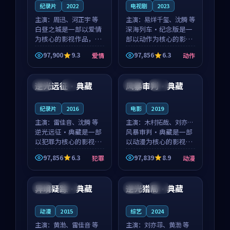
纪录片
2022
电视剧
2023
主演：
周迅、河正宇 等
主演：
易烊千玺、沈腾 等
白昼之城是一部以爱情
深海列车·纪念版是一
为核心的影视作品，围
部以动作为核心的影视
绕危机、反转与人物成
作品，围绕危机、反转
97,900
9.3
97,856
6.3
爱情
动作
长展开，整体节奏紧
与人物成长展开，整体
99:47
99:24
凑，值得推荐观看。
节奏紧凑，值得推荐观
看。
逆光远征·典藏
风暴审判·典藏
美国
4K
中国
热播
纪录片
2016
电影
2019
主演：
雷佳音、沈腾 等
主演：
木村拓哉、刘亦菲
逆光远征·典藏是一部
等
风暴审判·典藏是一部
以犯罪为核心的影视作
以动漫为核心的影视作
品，围绕危机、反转与
品，围绕危机、反转与
97,856
6.3
97,839
8.9
犯罪
动漫
人物成长展开，整体节
人物成长展开，整体节
99:33
99:37
奏紧凑，值得推荐观
奏紧凑，值得推荐观
看。
看。
异境疑踪·典藏
逆光猎局·典藏
中国
院线
中国
完结
动漫
2015
综艺
2024
主演：
黄渤、雷佳音 等
主演：
刘亦菲、黄渤 等