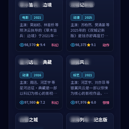
沈意林的对手戏自然克
领衔，高若初担任重要
草木皆兵：边境
双城记新版
泰国
独播
中国
独播
制，让整部影片在悬
角色，戚南柯的叙事
念...
节...
电影
2021
动漫
2025
主演：
莫如初、林星桥 等
主演：
苏柏然、樊清晏 等
邢沐云执导的《草木皆
2025年的《双城记新
兵：边境》于2021年面
版》是钱亦舒再度打磨
世，泰国的城市气质与
的动作佳作。中国大陆
98,570
9.4
98,375
9.1
科幻
动作
校园青春的人物心境共
的取景与沙漠探险的氛
99:33
99:52
同构筑了影片基调。莫
围相互成就，苏柏然与
如初、林星桥用细腻的
樊清晏的对手戏自然克
星河远征·典藏
银翼风云
中国
独播
英国
热播
表演撑起整部科幻电
制，让整部影片在悬念
影...
与...
动漫
2016
综艺
2021
主演：
周迅、河正宇 等
主演：
河正宇、刘亦菲 等
星河远征·典藏是一部
银翼风云是一部以惊悚
以科幻为核心的影视作
为核心的影视作品，围
品，围绕危机、反转与
绕危机、反转与人物成
97,980
7.2
97,976
6.0
科幻
惊悚
人物成长展开，整体节
长展开，整体节奏紧
99:34
99:42
奏紧凑，值得推荐观
凑，值得推荐观看。
看。
白昼之城
深海列车·纪念版
泰国
英国
院线
连载中