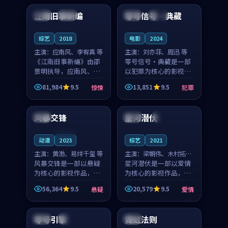
合作演出，影片在情感
纠葛，爱情元素贯穿始
江南旧事新编
零号信号·典藏
日本
院线
中国
热播
层次与现实质感之间
终，节奏稳健而富有张
游...
力，...
综艺
2018
电影
2024
主演：
应南风、李宥真 等
主演：
刘亦菲、周迅 等
《江南旧事新编》由邵
零号信号·典藏是一部
景明执导，应南风、李
以犯罪为核心的影视作
宥真领衔主演，是一部
品，围绕危机、反转与
81,984
9.5
13,851
9.5
惊悚
犯罪
2018年上映的日本惊悚
人物成长展开，整体节
99:14
99:39
综艺。影片以邻里温情
奏紧凑，值得推荐观
为切入，呈现一段从初
看。
风暴交锋
星河潜伏
中国
中国
4K
遇到告别都浸着真实
情...
连载中
动漫
2023
综艺
2021
主演：
黄渤、易烊千玺 等
主演：
梁朝伟、木村拓哉
风暴交锋是一部以悬疑
等
星河潜伏是一部以爱情
为核心的影视作品，围
为核心的影视作品，围
绕危机、反转与人物成
绕危机、反转与人物成
56,364
9.5
20,579
9.5
悬疑
爱情
长展开，整体节奏紧
长展开，整体节奏紧
99:54
99:46
凑，值得推荐观看。
凑，值得推荐观看。
零号引擎
霓虹法则
韩国
完结
日本