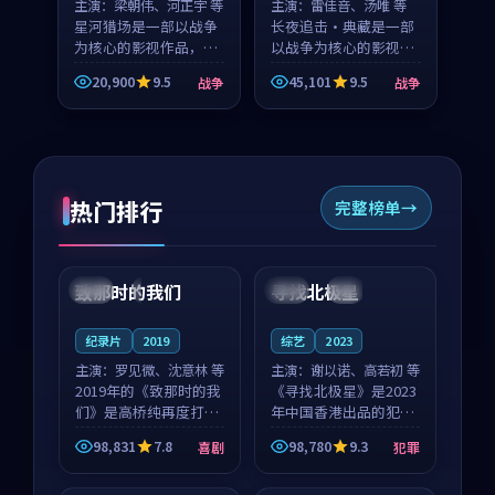
主演：
梁朝伟、河正宇 等
主演：
雷佳音、汤唯 等
星河猎场是一部以战争
长夜追击·典藏是一部
为核心的影视作品，围
以战争为核心的影视作
绕危机、反转与人物成
品，围绕危机、反转与
20,900
9.5
45,101
9.5
战争
战争
长展开，整体节奏紧
人物成长展开，整体节
凑，值得推荐观看。
奏紧凑，值得推荐观
看。
热门排行
完整榜单
99:22
99:18
致那时的我们
寻找北极星
中国
4K
中国
4K
纪录片
2019
综艺
2023
主演：
罗见微、沈意林 等
主演：
谢以诺、高若初 等
2019年的《致那时的我
《寻找北极星》是2023
们》是高桥纯再度打磨
年中国香港出品的犯罪
的喜剧佳作。中国大陆
新作，主创团队希望用
98,831
7.8
98,780
9.3
喜剧
犯罪
的取景与都市寓言的氛
公路冒险的故事让观众
99:44
99:40
围相互成就，罗见微与
停下来想一想。谢以诺