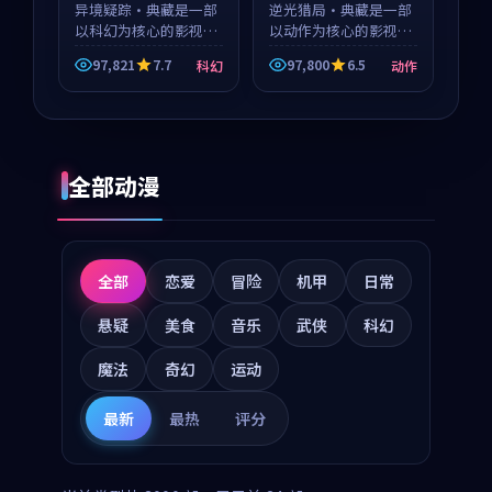
异境疑踪·典藏是一部
逆光猎局·典藏是一部
以科幻为核心的影视作
以动作为核心的影视作
品，围绕危机、反转与
品，围绕危机、反转与
97,821
7.7
97,800
6.5
科幻
动作
人物成长展开，整体节
人物成长展开，整体节
奏紧凑，值得推荐观
奏紧凑，值得推荐观
看。
看。
全部动漫
全部
恋爱
冒险
机甲
日常
悬疑
美食
音乐
武侠
科幻
魔法
奇幻
运动
最新
最热
评分