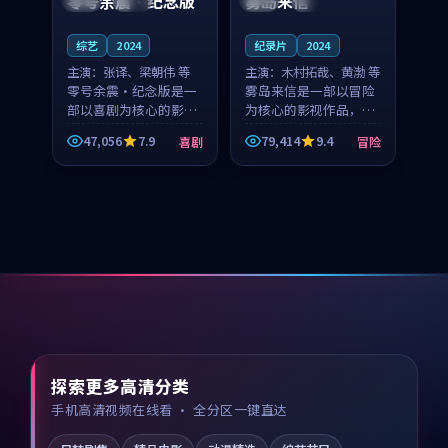
零号余震·纪念版
雾岛来信
综艺
2024
纪录片
2024
主演：
张译、梁朝伟 等
主演：
木村拓哉、黄渤 等
零号余震·纪念版是一
雾岛来信是一部以冒险
部以喜剧为核心的影视
为核心的影视作品，围
作品，围绕危机、反转
绕危机、反转与人物成
47,056
7.9
79,414
9.4
喜剧
冒险
与人物成长展开，整体
长展开，整体节奏紧
节奏紧凑，值得推荐观
凑，值得推荐观看。
看。
探索更多高清分类
手机高清视频在线看 · 全分区一键直达