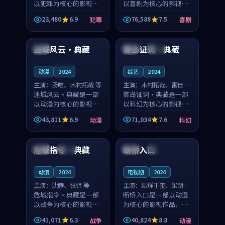
以犯罪为核心的影视作
以喜剧为核心的影视作
品，围绕危机、反转与
品，围绕危机、反转与
23,480
6.9
76,588
7.5
犯罪
喜剧
人物成长展开，整体节
人物成长展开，整体节
95:39
99:36
奏紧凑，值得推荐观
奏紧凑，值得推荐观
看。
看。
迷城风云·典藏
雾岛证词·典藏
中国
英国
独播
连载中
动漫
2024
综艺
2024
主演：
汤唯、木村拓哉 等
主演：
木村拓哉、雷佳音
迷城风云·典藏是一部
等
雾岛证词·典藏是一部
以动漫为核心的影视作
以科幻为核心的影视作
品，围绕危机、反转与
品，围绕危机、反转与
43,811
6.9
71,034
7.6
动漫
科幻
人物成长展开，整体节
人物成长展开，整体节
99:22
89:22
奏紧凑，值得推荐观
奏紧凑，值得推荐观
看。
看。
危城指令·典藏
断桥入口
中国
高分
泰国
热播
动漫
2024
电视剧
2024
主演：
沈腾、张译 等
主演：
易烊千玺、梁朝伟
危城指令·典藏是一部
等
断桥入口是一部以动漫
以战争为核心的影视作
为核心的影视作品，围
品，围绕危机、反转与
绕危机、反转与人物成
41,071
6.3
40,824
8.8
战争
动漫
人物成长展开，整体节
长展开，整体节奏紧