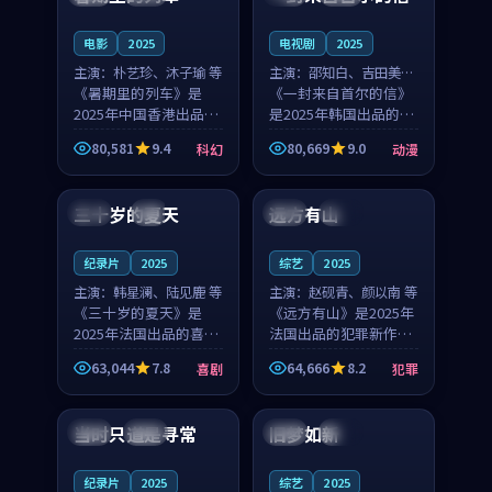
之...
与...
电影
2025
电视剧
2025
主演：
朴艺珍、沐子瑜 等
主演：
邵知白、吉田美琴
《暑期里的列车》是
等
《一封来自首尔的信》
2025年中国香港出品的
是2025年韩国出品的动
科幻新作，主创团队希
漫新作，主创团队希望
80,581
9.4
80,669
9.0
科幻
动漫
望用城市夜归人的故事
用高考往事的故事让观
99:12
99:48
让观众停下来想一想。
众停下来想一想。邵知
朴艺珍领衔，沐子瑜担
白领衔，吉田美琴担任
三十岁的夏天
远方有山
法国
4K
法国
独播
任重要角色，郑书延的
重要角色，谢承南的
叙...
叙...
纪录片
2025
综艺
2025
主演：
韩星澜、陆见鹿 等
主演：
赵砚青、颜以南 等
《三十岁的夏天》是
《远方有山》是2025年
2025年法国出品的喜剧
法国出品的犯罪新作，
新作，主创团队希望用
主创团队希望用高校追
63,044
7.8
64,666
8.2
喜剧
犯罪
深夜电台的故事让观众
梦的故事让观众停下来
99:32
99:08
停下来想一想。韩星澜
想一想。赵砚青领衔，
领衔，陆见鹿担任重要
颜以南担任重要角色，
当时只道是寻常
旧梦如新
泰国
杜比
中国
高分
角色，山田纯一的叙事
山田纯一的叙事节奏
节...
一...
纪录片
2025
综艺
2025