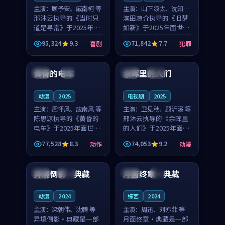
主演：
顾予安、戚南柯 等
主演：
山下凉太、沈知韵
邢沐云执导的《当时只
等
滨田凉介执导的《旧梦
道是寻常》于2025年面
如新》于2025年面世，
世，泰国的城市气质与
中国台湾的城市气质与
95,324
9.3
71,842
7.7
喜剧
犯罪
母女情深的人物心境共
异国相遇的人物心境共
99:20
99:56
同构筑了影片基调。顾
同构筑了影片基调。山
予安、戚南柯用细腻的
下凉太、沈知韵用细腻
黄昏的电车
余晖里的人们
日本
4K
泰国
完结
表演撑起整部喜剧电
的表演撑起整部犯罪
影...
电...
动漫
2025
电视剧
2025
主演：
周怀风、应南风 等
主演：
卫见秋、顾沂溪 等
陈思源执导的《黄昏的
邢沐云执导的《余晖里
电车》于2025年面世，
的人们》于2025年面
日本的城市气质与渔村
世，泰国的城市气质与
77,528
8.3
74,053
9.2
动作
动漫
故事的人物心境共同构
小镇生活的人物心境共
99:05
99:36
筑了影片基调。周怀
同构筑了影片基调。卫
风、应南风用细腻的表
见秋、顾沂溪用细腻的
异境倒影·典藏
月面终章·典藏
中国
独播
中国
4K
演撑起整部动作电影，
表演撑起整部动漫电
剧...
影，...
动漫
2024
综艺
2024
主演：
梁朝伟、沈腾 等
主演：
周迅、刘亦菲 等
异境倒影·典藏是一部
月面终章·典藏是一部