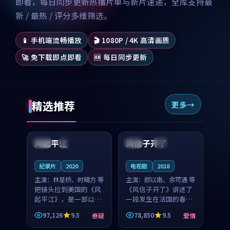
即看，每日同步更新热播片单与新片速递，全库支持最
新 / 最热 / 评分多维筛选。
📱 手机端流畅播放
🎬 1080P / 4K 高清画质
🚀 免下载即点即看
🆕 每日同步更新
精选推荐
更多
99:07
99:21
风起平江
风信子开了
美国
完结
法国
4K
纪录片
2020
电视剧
2018
主演：
林星桥、时晴方 等
主演：
颜以南、余可遇 等
把镜头拉到美国的《风
《风信子开了》讲述了
起平江》，是一部以时
一段发生在法国的春日
光记忆为底色的悬疑作
漫步故事。颜以南饰演
97,126
9.5
78,850
9.5
悬疑
爱情
品。林星桥和时晴方贡
的主角与余可遇的角色
99:53
99:34
献了2020年颇受关注的
因一场意外卷入更深的