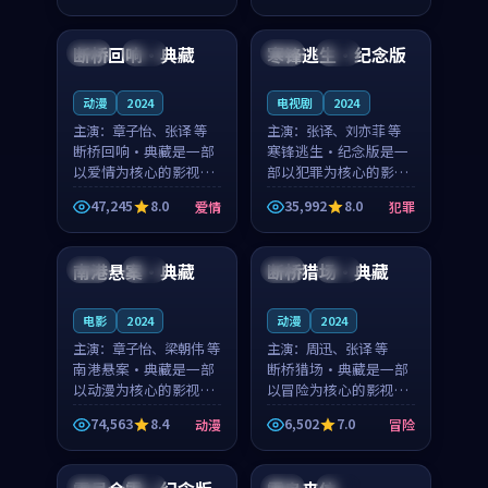
99:50
99:21
奏紧凑，值得推荐观
凑，值得推荐观看。
看。
断桥回响·典藏
寒锋逃生·纪念版
法国
热播
中国
高分
动漫
2024
电视剧
2024
主演：
章子怡、张译 等
主演：
张译、刘亦菲 等
断桥回响·典藏是一部
寒锋逃生·纪念版是一
以爱情为核心的影视作
部以犯罪为核心的影视
品，围绕危机、反转与
作品，围绕危机、反转
47,245
8.0
35,992
8.0
爱情
犯罪
人物成长展开，整体节
与人物成长展开，整体
99:04
99:13
奏紧凑，值得推荐观
节奏紧凑，值得推荐观
看。
看。
南港悬案·典藏
断桥猎场·典藏
美国
独播
泰国
杜比
电影
2024
动漫
2024
主演：
章子怡、梁朝伟 等
主演：
周迅、张译 等
南港悬案·典藏是一部
断桥猎场·典藏是一部
以动漫为核心的影视作
以冒险为核心的影视作
品，围绕危机、反转与
品，围绕危机、反转与
74,563
8.4
6,502
7.0
动漫
冒险
人物成长展开，整体节
人物成长展开，整体节
99:26
95:23
奏紧凑，值得推荐观
奏紧凑，值得推荐观
看。
看。
美国
完结
日本
热播