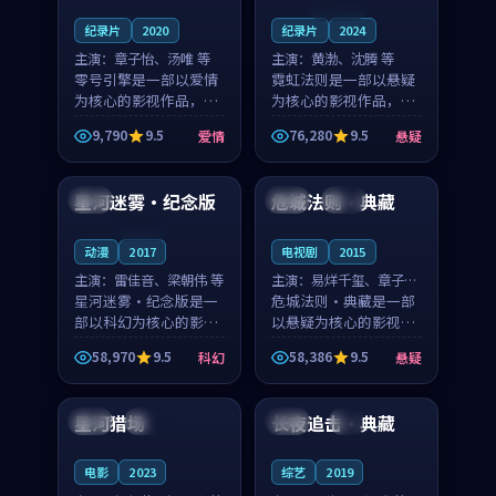
连载中
纪录片
2020
纪录片
2024
主演：
章子怡、汤唯 等
主演：
黄渤、沈腾 等
零号引擎是一部以爱情
霓虹法则是一部以悬疑
为核心的影视作品，围
为核心的影视作品，围
绕危机、反转与人物成
绕危机、反转与人物成
9,790
9.5
76,280
9.5
爱情
悬疑
长展开，整体节奏紧
长展开，整体节奏紧
99:35
99:52
凑，值得推荐观看。
凑，值得推荐观看。
星河迷雾·纪念版
危城法则·典藏
中国
中国
完结
连载中
动漫
2017
电视剧
2015
主演：
雷佳音、梁朝伟 等
主演：
易烊千玺、章子怡
星河迷雾·纪念版是一
等
危城法则·典藏是一部
部以科幻为核心的影视
以悬疑为核心的影视作
作品，围绕危机、反转
品，围绕危机、反转与
58,970
9.5
58,386
9.5
科幻
悬疑
与人物成长展开，整体
人物成长展开，整体节
99:06
96:50
节奏紧凑，值得推荐观
奏紧凑，值得推荐观
看。
看。
星河猎场
长夜追击·典藏
日本
高分
英国
4K
电影
2023
综艺
2019