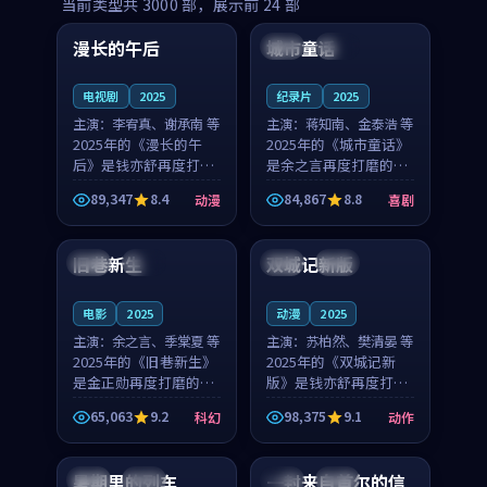
99:16
99:52
当前类型共
3000
部，展示前
24
部
漫长的午后
城市童话
中国
高分
美国
院线
电视剧
2025
纪录片
2025
主演：
李宥真、谢承南 等
主演：
蒋知南、金泰浩 等
2025年的《漫长的午
2025年的《城市童话》
后》是钱亦舒再度打磨
是余之言再度打磨的喜
的动漫佳作。中国大陆
剧佳作。美国的取景与
89,347
8.4
84,867
8.8
动漫
喜剧
的取景与海岛日常的氛
历史战争的氛围相互成
99:04
99:40
围相互成就，李宥真与
就，蒋知南与金泰浩的
谢承南的对手戏自然克
对手戏自然克制，让整
旧巷新生
双城记新版
英国
完结
中国
独播
制，让整部影片在悬念
部影片在悬念与温度
与...
之...
电影
2025
动漫
2025
主演：
余之言、季棠夏 等
主演：
苏柏然、樊清晏 等
2025年的《旧巷新生》
2025年的《双城记新
是金正勋再度打磨的科
版》是钱亦舒再度打磨
幻佳作。英国的取景与
的动作佳作。中国大陆
65,063
9.2
98,375
9.1
科幻
动作
雨夜物语的氛围相互成
的取景与沙漠探险的氛
99:24
99:36
就，余之言与季棠夏的
围相互成就，苏柏然与
对手戏自然克制，让整
樊清晏的对手戏自然克
暑期里的列车
一封来自首尔的信
中国
杜比
韩国
热播
部影片在悬念与温度
制，让整部影片在悬念