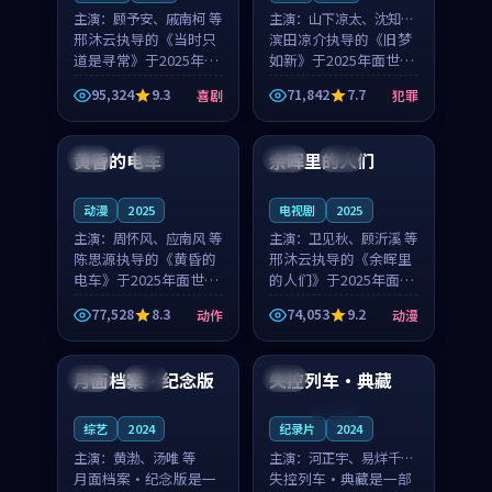
主演：
顾予安、戚南柯 等
主演：
山下凉太、沈知韵
邢沐云执导的《当时只
等
滨田凉介执导的《旧梦
道是寻常》于2025年面
如新》于2025年面世，
世，泰国的城市气质与
中国台湾的城市气质与
95,324
9.3
71,842
7.7
喜剧
犯罪
母女情深的人物心境共
异国相遇的人物心境共
99:20
99:56
同构筑了影片基调。顾
同构筑了影片基调。山
予安、戚南柯用细腻的
下凉太、沈知韵用细腻
黄昏的电车
余晖里的人们
日本
4K
泰国
完结
表演撑起整部喜剧电
的表演撑起整部犯罪
影...
电...
动漫
2025
电视剧
2025
主演：
周怀风、应南风 等
主演：
卫见秋、顾沂溪 等
陈思源执导的《黄昏的
邢沐云执导的《余晖里
电车》于2025年面世，
的人们》于2025年面
日本的城市气质与渔村
世，泰国的城市气质与
77,528
8.3
74,053
9.2
动作
动漫
故事的人物心境共同构
小镇生活的人物心境共
99:14
99:09
筑了影片基调。周怀
同构筑了影片基调。卫
风、应南风用细腻的表
见秋、顾沂溪用细腻的
月面档案·纪念版
失控列车·典藏
美国
高分
英国
演撑起整部动作电影，
表演撑起整部动漫电
剧...
影，...
连载中
综艺
2024
纪录片
2024
主演：
黄渤、汤唯 等
主演：
河正宇、易烊千玺
月面档案·纪念版是一
等
失控列车·典藏是一部