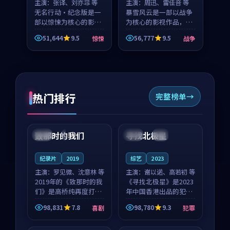
主演：
张译、刘亦菲 等
主演：
周迅、雷佳音 等
无名行动·纪念版是一
暴雪风云是一部以战争
部以惊悚为核心的影视
为核心的影视作品，围
作品，围绕危机、反转
绕危机、反转与人物成
51,644
9.5
56,777
9.5
惊悚
战争
与人物成长展开，整体
长展开，整体节奏紧
节奏紧凑，值得推荐观
凑，值得推荐观看。
看。
热门排行
完整榜单
99:22
99:18
致那时的我们
寻找北极星
中国
4K
中国
4K
纪录片
2019
综艺
2023
主演：
罗见微、沈意林 等
主演：
谢以诺、高若初 等
2019年的《致那时的我
《寻找北极星》是2023
们》是高桥纯再度打磨
年中国香港出品的犯罪
的喜剧佳作。中国大陆
新作，主创团队希望用
98,831
7.8
98,780
9.3
喜剧
犯罪
的取景与都市寓言的氛
公路冒险的故事让观众
99:44
99:40
围相互成就，罗见微与
停下来想一想。谢以诺