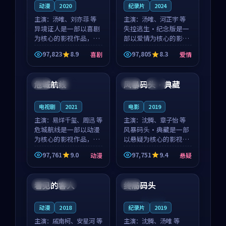
动漫
2020
纪录片
2024
主演：
汤唯、刘亦菲 等
主演：
汤唯、河正宇 等
异境证人是一部以喜剧
失控逃生·纪念版是一
为核心的影视作品，围
部以爱情为核心的影视
绕危机、反转与人物成
作品，围绕危机、反转
97,823
8.9
97,805
8.3
喜剧
爱情
长展开，整体节奏紧
与人物成长展开，整体
99:30
99:57
凑，值得推荐观看。
节奏紧凑，值得推荐观
看。
危城航线
风暴码头·典藏
美国
完结
中国
完结
电视剧
2021
电影
2019
主演：
易烊千玺、周迅 等
主演：
沈腾、章子怡 等
危城航线是一部以动漫
风暴码头·典藏是一部
为核心的影视作品，围
以悬疑为核心的影视作
绕危机、反转与人物成
品，围绕危机、反转与
97,761
9.0
97,751
9.4
动漫
悬疑
长展开，整体节奏紧
人物成长展开，整体节
99:05
99:56
凑，值得推荐观看。
奏紧凑，值得推荐观
看。
看见的客人
终局码头
泰国
完结
中国
连载中
动漫
2018
纪录片
2019
主演：
戚南柯、安星河 等
主演：
沈腾、汤唯 等