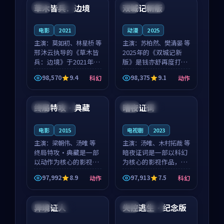
沈意林的对手戏自然克
领衔，高若初担任重要
草木皆兵：边境
双城记新版
泰国
独播
中国
独播
制，让整部影片在悬
角色，戚南柯的叙事
念...
节...
电影
2021
动漫
2025
主演：
莫如初、林星桥 等
主演：
苏柏然、樊清晏 等
邢沐云执导的《草木皆
2025年的《双城记新
兵：边境》于2021年面
版》是钱亦舒再度打磨
世，泰国的城市气质与
的动作佳作。中国大陆
98,570
9.4
98,375
9.1
科幻
动作
校园青春的人物心境共
的取景与沙漠探险的氛
99:03
99:32
同构筑了影片基调。莫
围相互成就，苏柏然与
如初、林星桥用细腻的
樊清晏的对手戏自然克
终局特攻·典藏
暗夜证词
中国
热播
中国
热播
表演撑起整部科幻电
制，让整部影片在悬念
影...
与...
电影
2015
电视剧
2023
主演：
梁朝伟、汤唯 等
主演：
汤唯、木村拓哉 等
终局特攻·典藏是一部
暗夜证词是一部以科幻
以动作为核心的影视作
为核心的影视作品，围
品，围绕危机、反转与
绕危机、反转与人物成
97,992
8.9
97,913
7.5
动作
科幻
人物成长展开，整体节
长展开，整体节奏紧
99:20
99:10
奏紧凑，值得推荐观
凑，值得推荐观看。
看。
异境证人
失控逃生·纪念版
中国
热播
美国
高分