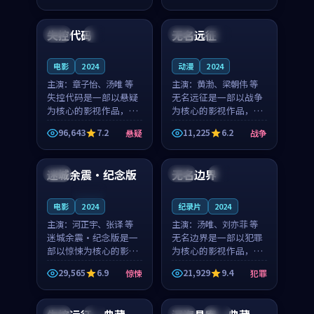
99:59
91:14
凑，值得推荐观看。
凑，值得推荐观看。
失控代码
无名远征
中国
4K
泰国
杜比
电影
2024
动漫
2024
主演：
章子怡、汤唯 等
主演：
黄渤、梁朝伟 等
失控代码是一部以悬疑
无名远征是一部以战争
为核心的影视作品，围
为核心的影视作品，围
绕危机、反转与人物成
绕危机、反转与人物成
96,643
7.2
11,225
6.2
悬疑
战争
长展开，整体节奏紧
长展开，整体节奏紧
99:30
96:55
凑，值得推荐观看。
凑，值得推荐观看。
迷城余震·纪念版
无名边界
日本
中国
4K
连载中
电影
2024
纪录片
2024
主演：
河正宇、张译 等
主演：
汤唯、刘亦菲 等
迷城余震·纪念版是一
无名边界是一部以犯罪
部以惊悚为核心的影视
为核心的影视作品，围
作品，围绕危机、反转
绕危机、反转与人物成
29,565
6.9
21,929
9.4
惊悚
犯罪
与人物成长展开，整体
长展开，整体节奏紧
99:13
99:59
节奏紧凑，值得推荐观
凑，值得推荐观看。
看。
日本
4K
中国
杜比