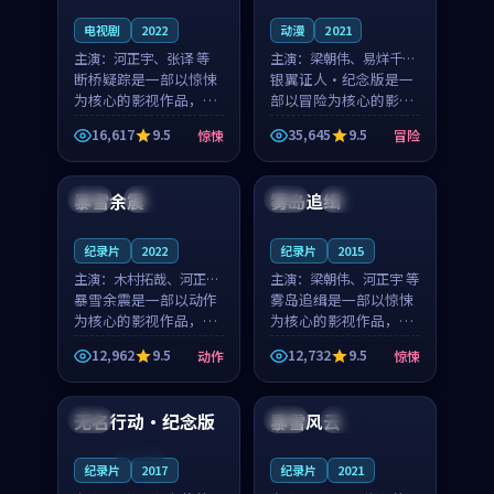
电视剧
2022
动漫
2021
主演：
河正宇、张译 等
主演：
梁朝伟、易烊千玺
断桥疑踪是一部以惊悚
等
银翼证人·纪念版是一
为核心的影视作品，围
部以冒险为核心的影视
绕危机、反转与人物成
作品，围绕危机、反转
16,617
9.5
35,645
9.5
惊悚
冒险
长展开，整体节奏紧
与人物成长展开，整体
99:29
97:14
凑，值得推荐观看。
节奏紧凑，值得推荐观
看。
暴雪余震
雾岛追缉
美国
独播
英国
热播
纪录片
2022
纪录片
2015
主演：
木村拓哉、河正宇
主演：
梁朝伟、河正宇 等
等
暴雪余震是一部以动作
雾岛追缉是一部以惊悚
为核心的影视作品，围
为核心的影视作品，围
绕危机、反转与人物成
绕危机、反转与人物成
12,962
9.5
12,732
9.5
动作
惊悚
长展开，整体节奏紧
长展开，整体节奏紧
99:23
99:13
凑，值得推荐观看。
凑，值得推荐观看。
无名行动·纪念版
暴雪风云
中国
美国
热播
连载中
纪录片
2017
纪录片
2021