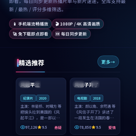
即看，每日同步更新热播片单与新片速递，全库支持最
新 / 最热 / 评分多维筛选。
📱 手机端流畅播放
🎬 1080P / 4K 高清画质
🚀 免下载即点即看
🆕 每日同步更新
精选推荐
更多
99:07
99:21
风起平江
风信子开了
美国
完结
法国
4K
纪录片
2020
电视剧
2018
主演：
林星桥、时晴方 等
主演：
颜以南、余可遇 等
把镜头拉到美国的《风
《风信子开了》讲述了
起平江》，是一部以时
一段发生在法国的春日
光记忆为底色的悬疑作
漫步故事。颜以南饰演
97,126
9.5
78,850
9.5
悬疑
爱情
品。林星桥和时晴方贡
的主角与余可遇的角色
99:53
99:13
献了2020年颇受关注的
因一场意外卷入更深的