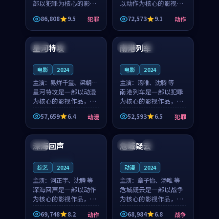
部以犯罪为核心的影视
以动作为核心的影视作
作品，围绕危机、反转
品，围绕危机、反转与
86,808
9.5
72,573
9.1
犯罪
动作
与人物成长展开，整体
人物成长展开，整体节
99:12
99:52
节奏紧凑，值得推荐观
奏紧凑，值得推荐观
看。
看。
星河特攻
南港列车
法国
独播
泰国
高分
电影
2024
电影
2024
主演：
易烊千玺、梁朝伟
主演：
汤唯、沈腾 等
等
星河特攻是一部以动漫
南港列车是一部以犯罪
为核心的影视作品，围
为核心的影视作品，围
绕危机、反转与人物成
绕危机、反转与人物成
57,659
6.4
52,593
6.5
动漫
犯罪
长展开，整体节奏紧
长展开，整体节奏紧
99:27
99:35
凑，值得推荐观看。
凑，值得推荐观看。
深海回声
危城疑云
日本
法国
独播
连载中
综艺
2024
动漫
2024
主演：
河正宇、沈腾 等
主演：
章子怡、汤唯 等
深海回声是一部以动作
危城疑云是一部以战争
为核心的影视作品，围
为核心的影视作品，围
绕危机、反转与人物成
绕危机、反转与人物成
69,748
8.2
68,984
6.8
动作
战争
长展开，整体节奏紧
长展开，整体节奏紧