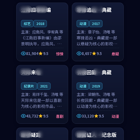
合作演出，影片在情感
纠葛，爱情元素贯穿始
江南旧事新编
寒锋追凶·典藏
日本
院线
中国
完结
层次与现实质感之间
终，节奏稳健而富有张
游...
力，...
综艺
2018
动漫
2017
主演：
应南风、李宥真 等
主演：
章子怡、汤唯 等
《江南旧事新编》由邵
寒锋追凶·典藏是一部
景明执导，应南风、李
以悬疑为核心的影视作
宥真领衔主演，是一部
品，围绕危机、反转与
81,984
9.5
8,657
9.5
惊悚
悬疑
2018年上映的日本惊悚
人物成长展开，整体节
99:57
99:47
综艺。影片以邻里温情
奏紧凑，值得推荐观
为切入，呈现一段从初
看。
天际来信
长夜回廊·典藏
中国
高分
日本
4K
遇到告别都浸着真实
情...
纪录片
2021
动漫
2019
主演：
易烊千玺、汤唯 等
主演：
梁朝伟、汤唯 等
天际来信是一部以喜剧
长夜回廊·典藏是一部
为核心的影视作品，围
以动漫为核心的影视作
绕危机、反转与人物成
品，围绕危机、反转与
43,732
9.5
33,120
9.5
喜剧
动漫
长展开，整体节奏紧
人物成长展开，整体节
99:56
99:21
凑，值得推荐观看。
奏紧凑，值得推荐观
看。
断桥疑踪
银翼证人·纪念版
美国
4K
泰国
高分