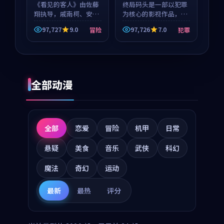
《看见的客人》由佐藤
终局码头是一部以犯罪
翔执导，戚南柯、安星
为核心的影视作品，围
河领衔主演，是一部
绕危机、反转与人物成
97,727
9.0
97,726
7.0
冒险
犯罪
2018年上映的泰国冒险
长展开，整体节奏紧
动漫。影片以海岸抒情
凑，值得推荐观看。
为切入，呈现一段从初
遇到告别都浸着真实情
绪...
全部动漫
全部
恋爱
冒险
机甲
日常
悬疑
美食
音乐
武侠
科幻
魔法
奇幻
运动
最新
最热
评分