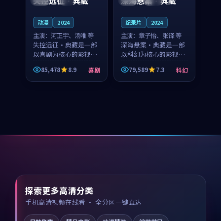
失控远征·典藏
深海悬案·典藏
动漫
2024
纪录片
2024
主演：
河正宇、汤唯 等
主演：
章子怡、张译 等
失控远征·典藏是一部
深海悬案·典藏是一部
以喜剧为核心的影视作
以科幻为核心的影视作
品，围绕危机、反转与
品，围绕危机、反转与
85,478
8.9
79,589
7.3
喜剧
科幻
人物成长展开，整体节
人物成长展开，整体节
奏紧凑，值得推荐观
奏紧凑，值得推荐观
看。
看。
探索更多高清分类
手机高清视频在线看 · 全分区一键直达