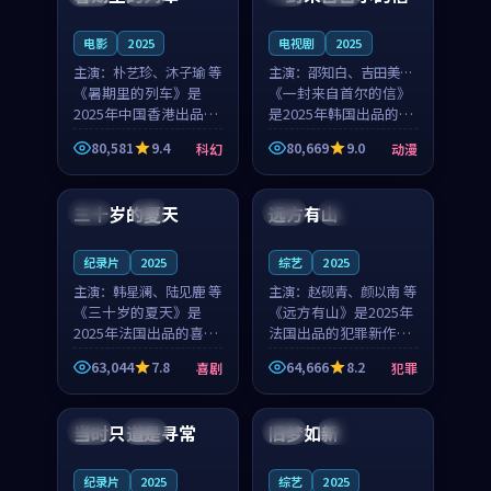
之...
与...
电影
2025
电视剧
2025
主演：
朴艺珍、沐子瑜 等
主演：
邵知白、吉田美琴
《暑期里的列车》是
等
《一封来自首尔的信》
2025年中国香港出品的
是2025年韩国出品的动
科幻新作，主创团队希
漫新作，主创团队希望
80,581
9.4
80,669
9.0
科幻
动漫
望用城市夜归人的故事
用高考往事的故事让观
99:12
99:48
让观众停下来想一想。
众停下来想一想。邵知
朴艺珍领衔，沐子瑜担
白领衔，吉田美琴担任
三十岁的夏天
远方有山
法国
4K
法国
独播
任重要角色，郑书延的
重要角色，谢承南的
叙...
叙...
纪录片
2025
综艺
2025
主演：
韩星澜、陆见鹿 等
主演：
赵砚青、颜以南 等
《三十岁的夏天》是
《远方有山》是2025年
2025年法国出品的喜剧
法国出品的犯罪新作，
新作，主创团队希望用
主创团队希望用高校追
63,044
7.8
64,666
8.2
喜剧
犯罪
深夜电台的故事让观众
梦的故事让观众停下来
99:32
99:08
停下来想一想。韩星澜
想一想。赵砚青领衔，
领衔，陆见鹿担任重要
颜以南担任重要角色，
当时只道是寻常
旧梦如新
泰国
杜比
中国
高分
角色，山田纯一的叙事
山田纯一的叙事节奏
节...
一...
纪录片
2025
综艺
2025