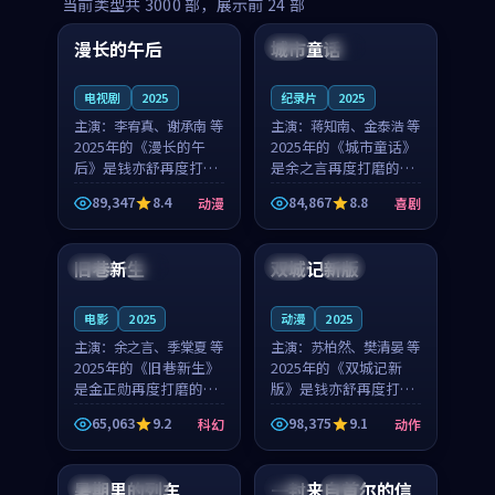
99:16
99:52
当前类型共
3000
部，展示前
24
部
漫长的午后
城市童话
中国
高分
美国
院线
电视剧
2025
纪录片
2025
主演：
李宥真、谢承南 等
主演：
蒋知南、金泰浩 等
2025年的《漫长的午
2025年的《城市童话》
后》是钱亦舒再度打磨
是余之言再度打磨的喜
的动漫佳作。中国大陆
剧佳作。美国的取景与
89,347
8.4
84,867
8.8
动漫
喜剧
的取景与海岛日常的氛
历史战争的氛围相互成
99:04
99:40
围相互成就，李宥真与
就，蒋知南与金泰浩的
谢承南的对手戏自然克
对手戏自然克制，让整
旧巷新生
双城记新版
英国
完结
中国
独播
制，让整部影片在悬念
部影片在悬念与温度
与...
之...
电影
2025
动漫
2025
主演：
余之言、季棠夏 等
主演：
苏柏然、樊清晏 等
2025年的《旧巷新生》
2025年的《双城记新
是金正勋再度打磨的科
版》是钱亦舒再度打磨
幻佳作。英国的取景与
的动作佳作。中国大陆
65,063
9.2
98,375
9.1
科幻
动作
雨夜物语的氛围相互成
的取景与沙漠探险的氛
99:24
99:36
就，余之言与季棠夏的
围相互成就，苏柏然与
对手戏自然克制，让整
樊清晏的对手戏自然克
暑期里的列车
一封来自首尔的信
中国
杜比
韩国
热播
部影片在悬念与温度
制，让整部影片在悬念