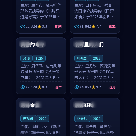
主演：
顾予安、戚南柯 等
主演：
山下凉太、沈知韵
邢沐云执导的《当时只
等
滨田凉介执导的《旧梦
道是寻常》于2025年面
如新》于2025年面世，
世，泰国的城市气质与
中国台湾的城市气质与
95,324
9.3
71,842
7.7
喜剧
犯罪
母女情深的人物心境共
异国相遇的人物心境共
99:20
99:56
同构筑了影片基调。顾
同构筑了影片基调。山
予安、戚南柯用细腻的
下凉太、沈知韵用细腻
黄昏的电车
余晖里的人们
日本
4K
泰国
完结
表演撑起整部喜剧电
的表演撑起整部犯罪
影...
电...
动漫
2025
电视剧
2025
主演：
周怀风、应南风 等
主演：
卫见秋、顾沂溪 等
陈思源执导的《黄昏的
邢沐云执导的《余晖里
电车》于2025年面世，
的人们》于2025年面
日本的城市气质与渔村
世，泰国的城市气质与
77,528
8.3
74,053
9.2
动作
动漫
故事的人物心境共同构
小镇生活的人物心境共
99:26
99:29
筑了影片基调。周怀
同构筑了影片基调。卫
风、应南风用细腻的表
见秋、顾沂溪用细腻的
寒锋余震
银翼疑踪
英国
高分
泰国
4K
演撑起整部动作电影，
表演撑起整部动漫电
剧...
影，...
电视剧
2024
纪录片
2024
主演：
汤唯、木村拓哉 等
主演：
雷佳音、黄渤 等
寒锋余震是一部以喜剧
银翼疑踪是一部以悬疑