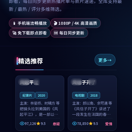
即看，每日同步更新热播片单与新片速递，全库支持最
新 / 最热 / 评分多维筛选。
📱 手机端流畅播放
🎬 1080P / 4K 高清画质
🚀 免下载即点即看
🆕 每日同步更新
精选推荐
更多
99:07
99:21
风起平江
风信子开了
美国
完结
法国
4K
纪录片
2020
电视剧
2018
主演：
林星桥、时晴方 等
主演：
颜以南、余可遇 等
把镜头拉到美国的《风
《风信子开了》讲述了
起平江》，是一部以时
一段发生在法国的春日
光记忆为底色的悬疑作
漫步故事。颜以南饰演
97,126
9.5
78,850
9.5
悬疑
爱情
品。林星桥和时晴方贡
的主角与余可遇的角色
99:53
99:24
献了2020年颇受关注的
因一场意外卷入更深的