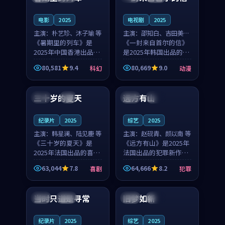
之...
与...
电影
2025
电视剧
2025
主演：
朴艺珍、沐子瑜 等
主演：
邵知白、吉田美琴
《暑期里的列车》是
等
《一封来自首尔的信》
2025年中国香港出品的
是2025年韩国出品的动
科幻新作，主创团队希
漫新作，主创团队希望
80,581
9.4
80,669
9.0
科幻
动漫
望用城市夜归人的故事
用高考往事的故事让观
99:12
99:48
让观众停下来想一想。
众停下来想一想。邵知
朴艺珍领衔，沐子瑜担
白领衔，吉田美琴担任
三十岁的夏天
远方有山
法国
4K
法国
独播
任重要角色，郑书延的
重要角色，谢承南的
叙...
叙...
纪录片
2025
综艺
2025
主演：
韩星澜、陆见鹿 等
主演：
赵砚青、颜以南 等
《三十岁的夏天》是
《远方有山》是2025年
2025年法国出品的喜剧
法国出品的犯罪新作，
新作，主创团队希望用
主创团队希望用高校追
63,044
7.8
64,666
8.2
喜剧
犯罪
深夜电台的故事让观众
梦的故事让观众停下来
99:32
99:08
停下来想一想。韩星澜
想一想。赵砚青领衔，
领衔，陆见鹿担任重要
颜以南担任重要角色，
当时只道是寻常
旧梦如新
泰国
杜比
中国
高分
角色，山田纯一的叙事
山田纯一的叙事节奏
节...
一...
纪录片
2025
综艺
2025