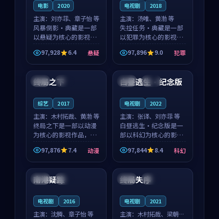
电影
2020
电视剧
2018
主演：
刘亦菲、章子怡 等
主演：
汤唯、黄渤 等
风暴倒影·典藏是一部
失控任务·典藏是一部
以悬疑为核心的影视作
以犯罪为核心的影视作
品，围绕危机、反转与
品，围绕危机、反转与
97,928
6.4
97,896
9.0
悬疑
犯罪
人物成长展开，整体节
人物成长展开，整体节
97:38
99:34
奏紧凑，值得推荐观
奏紧凑，值得推荐观
看。
看。
终局之下
白昼逃生·纪念版
中国
院线
英国
热播
综艺
2017
电视剧
2022
主演：
木村拓哉、黄渤 等
主演：
张译、刘亦菲 等
终局之下是一部以动漫
白昼逃生·纪念版是一
为核心的影视作品，围
部以科幻为核心的影视
绕危机、反转与人物成
作品，围绕危机、反转
97,876
7.4
97,844
8.4
动漫
科幻
长展开，整体节奏紧
与人物成长展开，整体
99:40
99:25
凑，值得推荐观看。
节奏紧凑，值得推荐观
看。
南港疑踪
终局失序
中国
热播
中国
院线
电视剧
2016
电视剧
2021
主演：
沈腾、章子怡 等
主演：
木村拓哉、梁朝伟