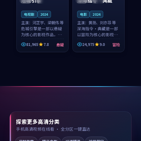
危城引擎
深海指令·典藏
电视剧
2024
电影
2024
主演：
河正宇、梁朝伟 等
主演：
黄渤、刘亦菲 等
危城引擎是一部以悬疑
深海指令·典藏是一部
为核心的影视作品，围
以冒险为核心的影视作
绕危机、反转与人物成
品，围绕危机、反转与
81,965
7.8
24,975
9.0
悬疑
冒险
长展开，整体节奏紧
人物成长展开，整体节
凑，值得推荐观看。
奏紧凑，值得推荐观
看。
探索更多高清分类
手机高清视频在线看 · 全分区一键直达