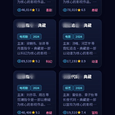
为核心的影视作品，围
为核心的影视作品，围
绕危机、反转与人物成
绕危机、反转与人物成
46,014
7.1
78,010
6.5
喜剧
悬疑
长展开，整体节奏紧
长展开，整体节奏紧
99:38
99:22
凑，值得推荐观看。
凑，值得推荐观看。
月面指令·典藏
霓虹追击·典藏
法国
热播
泰国
完结
电视剧
2024
电影
2024
主演：
梁朝伟、张译 等
主演：
汤唯、河正宇 等
月面指令·典藏是一部
霓虹追击·典藏是一部
以科幻为核心的影视作
以动漫为核心的影视作
品，围绕危机、反转与
品，围绕危机、反转与
89,539
9.2
17,193
8.9
科幻
动漫
人物成长展开，整体节
人物成长展开，整体节
99:05
99:24
奏紧凑，值得推荐观
奏紧凑，值得推荐观
看。
看。
狂潮指令
长夜代码·典藏
美国
完结
日本
4K
电视剧
2024
综艺
2024
主演：
刘亦菲、周迅 等
主演：
雷佳音、章子怡 等
狂潮指令是一部以悬疑
长夜代码·典藏是一部
为核心的影视作品，围
以冒险为核心的影视作
绕危机、反转与人物成
品，围绕危机、反转与
40,406
9.1
19,510
7.4
悬疑
冒险
长展开，整体节奏紧
人物成长展开，整体节