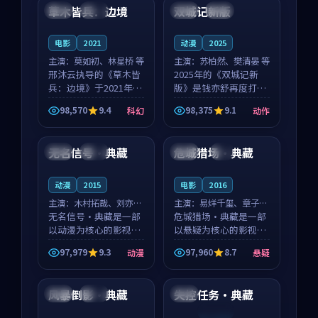
沈意林的对手戏自然克
领衔，高若初担任重要
草木皆兵：边境
双城记新版
泰国
独播
中国
独播
制，让整部影片在悬
角色，戚南柯的叙事
念...
节...
电影
2021
动漫
2025
主演：
莫如初、林星桥 等
主演：
苏柏然、樊清晏 等
邢沐云执导的《草木皆
2025年的《双城记新
兵：边境》于2021年面
版》是钱亦舒再度打磨
世，泰国的城市气质与
的动作佳作。中国大陆
98,570
9.4
98,375
9.1
科幻
动作
校园青春的人物心境共
的取景与沙漠探险的氛
99:38
90:06
同构筑了影片基调。莫
围相互成就，苏柏然与
如初、林星桥用细腻的
樊清晏的对手戏自然克
无名信号·典藏
危城猎场·典藏
泰国
完结
美国
4K
表演撑起整部科幻电
制，让整部影片在悬念
影...
与...
动漫
2015
电影
2016
主演：
木村拓哉、刘亦菲
主演：
易烊千玺、章子怡
等
无名信号·典藏是一部
等
危城猎场·典藏是一部
以动漫为核心的影视作
以悬疑为核心的影视作
品，围绕危机、反转与
品，围绕危机、反转与
97,979
9.3
97,960
8.7
动漫
悬疑
人物成长展开，整体节
人物成长展开，整体节
99:07
99:39
奏紧凑，值得推荐观
奏紧凑，值得推荐观
看。
看。
风暴倒影·典藏
失控任务·典藏
中国
热播
日本
连载中