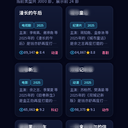
99:16
99:52
当前类型共
3000
部，展示前
24
部
漫长的午后
城市童话
中国
高分
美国
院线
电视剧
2025
纪录片
2025
主演：
李宥真、谢承南 等
主演：
蒋知南、金泰浩 等
2025年的《漫长的午
2025年的《城市童话》
后》是钱亦舒再度打磨
是余之言再度打磨的喜
的动漫佳作。中国大陆
剧佳作。美国的取景与
89,347
8.4
84,867
8.8
动漫
喜剧
的取景与海岛日常的氛
历史战争的氛围相互成
99:04
99:40
围相互成就，李宥真与
就，蒋知南与金泰浩的
谢承南的对手戏自然克
对手戏自然克制，让整
旧巷新生
双城记新版
英国
完结
中国
独播
制，让整部影片在悬念
部影片在悬念与温度
与...
之...
电影
2025
动漫
2025
主演：
余之言、季棠夏 等
主演：
苏柏然、樊清晏 等
2025年的《旧巷新生》
2025年的《双城记新
是金正勋再度打磨的科
版》是钱亦舒再度打磨
幻佳作。英国的取景与
的动作佳作。中国大陆
65,063
9.2
98,375
9.1
科幻
动作
雨夜物语的氛围相互成
的取景与沙漠探险的氛
99:24
99:36
就，余之言与季棠夏的
围相互成就，苏柏然与
对手戏自然克制，让整
樊清晏的对手戏自然克
暑期里的列车
一封来自首尔的信
中国
杜比
韩国
热播
部影片在悬念与温度
制，让整部影片在悬念