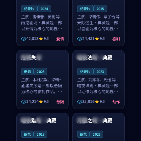
连载中
纪录片
2024
纪录片
2015
主演：
雷佳音、黄渤 等
主演：
梁朝伟、章子怡 等
南港剧场·典藏是一部
天际逃生·典藏是一部
以爱情为核心的影视作
以喜剧为核心的影视作
品，围绕危机、反转与
品，围绕危机、反转与
42,813
9.5
24,481
9.5
爱情
喜剧
人物成长展开，整体节
人物成长展开，整体节
99:03
99:20
奏紧凑，值得推荐观
奏紧凑，值得推荐观
看。
看。
危城失序
暗夜法则·典藏
泰国
高分
法国
杜比
电影
2023
纪录片
2023
主演：
木村拓哉、梁朝伟
主演：
刘亦菲、周迅 等
等
危城失序是一部以悬疑
暗夜法则·典藏是一部
为核心的影视作品，围
以动作为核心的影视作
绕危机、反转与人物成
品，围绕危机、反转与
14,214
9.5
85,916
9.5
悬疑
动作
长展开，整体节奏紧
人物成长展开，整体节
99:45
99:14
凑，值得推荐观看。
奏紧凑，值得推荐观
看。
暗夜猎局·典藏
月面之城·典藏
中国
热播
韩国
高分
综艺
2017
综艺
2023