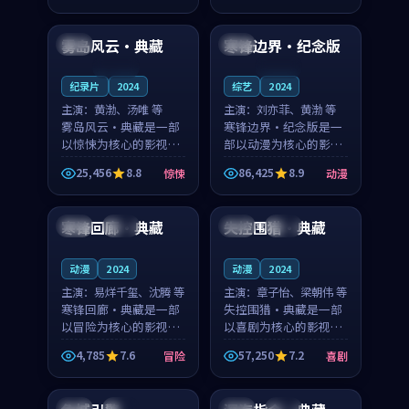
99:22
99:25
凑，值得推荐观看。
奏紧凑，值得推荐观
看。
雾岛风云·典藏
寒锋边界·纪念版
中国
英国
连载中
连载中
纪录片
2024
综艺
2024
主演：
黄渤、汤唯 等
主演：
刘亦菲、黄渤 等
雾岛风云·典藏是一部
寒锋边界·纪念版是一
以惊悚为核心的影视作
部以动漫为核心的影视
品，围绕危机、反转与
作品，围绕危机、反转
25,456
8.8
86,425
8.9
惊悚
动漫
人物成长展开，整体节
与人物成长展开，整体
99:25
99:14
奏紧凑，值得推荐观
节奏紧凑，值得推荐观
看。
看。
寒锋回廊·典藏
失控围猎·典藏
法国
院线
中国
独播
动漫
2024
动漫
2024
主演：
易烊千玺、沈腾 等
主演：
章子怡、梁朝伟 等
寒锋回廊·典藏是一部
失控围猎·典藏是一部
以冒险为核心的影视作
以喜剧为核心的影视作
品，围绕危机、反转与
品，围绕危机、反转与
4,785
7.6
57,250
7.2
冒险
喜剧
人物成长展开，整体节
人物成长展开，整体节
98:35
99:40
奏紧凑，值得推荐观
奏紧凑，值得推荐观
看。
看。
泰国
热播
中国
院线