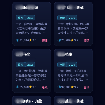
合作演出，影片在情感
纠葛，爱情元素贯穿始
江南旧事新编
暴雪代码·典藏
日本
院线
韩国
独播
层次与现实质感之间
终，节奏稳健而富有张
游...
力，...
综艺
2018
动漫
2016
主演：
应南风、李宥真 等
主演：
木村拓哉、周迅 等
《江南旧事新编》由邵
暴雪代码·典藏是一部
景明执导，应南风、李
以惊悚为核心的影视作
宥真领衔主演，是一部
品，围绕危机、反转与
81,984
9.5
75,584
9.5
惊悚
惊悚
2018年上映的日本惊悚
人物成长展开，整体节
99:11
99:42
综艺。影片以邻里温情
奏紧凑，值得推荐观
为切入，呈现一段从初
看。
白昼任务
雾岛档案
美国
韩国
遇到告别都浸着真实
情...
连载中
连载中
综艺
2017
电影
2020
主演：
木村拓哉、汤唯 等
主演：
汤唯、刘亦菲 等
白昼任务是一部以悬疑
雾岛档案是一部以冒险
为核心的影视作品，围
为核心的影视作品，围
绕危机、反转与人物成
绕危机、反转与人物成
95,468
9.5
92,903
9.5
悬疑
冒险
长展开，整体节奏紧
长展开，整体节奏紧
99:21
99:39
凑，值得推荐观看。
凑，值得推荐观看。
南港剧场·典藏
天际逃生·典藏
日本
中国
高分