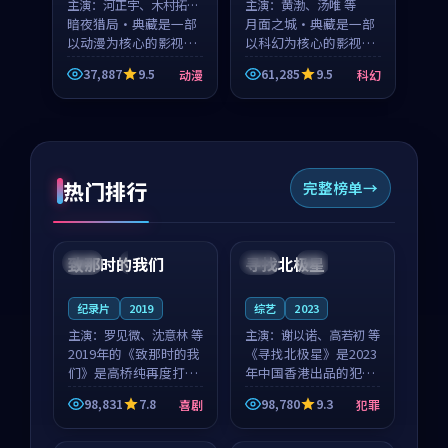
主演：
河正宇、木村拓哉
主演：
黄渤、汤唯 等
等
暗夜猎局·典藏是一部
月面之城·典藏是一部
以动漫为核心的影视作
以科幻为核心的影视作
品，围绕危机、反转与
品，围绕危机、反转与
37,887
9.5
61,285
9.5
动漫
科幻
人物成长展开，整体节
人物成长展开，整体节
奏紧凑，值得推荐观
奏紧凑，值得推荐观
看。
看。
热门排行
完整榜单
99:22
99:18
致那时的我们
寻找北极星
中国
4K
中国
4K
纪录片
2019
综艺
2023
主演：
罗见微、沈意林 等
主演：
谢以诺、高若初 等
2019年的《致那时的我
《寻找北极星》是2023
们》是高桥纯再度打磨
年中国香港出品的犯罪
的喜剧佳作。中国大陆
新作，主创团队希望用
98,831
7.8
98,780
9.3
喜剧
犯罪
的取景与都市寓言的氛
公路冒险的故事让观众
99:44
99:40
围相互成就，罗见微与
停下来想一想。谢以诺