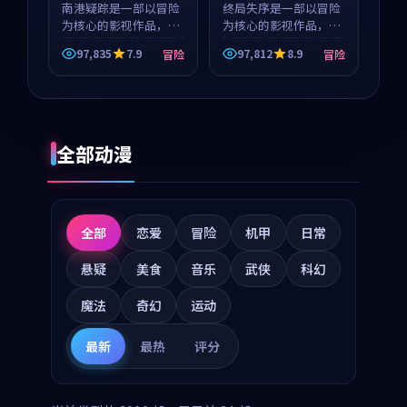
南港疑踪是一部以冒险
等
终局失序是一部以冒险
为核心的影视作品，围
为核心的影视作品，围
绕危机、反转与人物成
绕危机、反转与人物成
97,835
7.9
97,812
8.9
冒险
冒险
长展开，整体节奏紧
长展开，整体节奏紧
凑，值得推荐观看。
凑，值得推荐观看。
全部动漫
全部
恋爱
冒险
机甲
日常
悬疑
美食
音乐
武侠
科幻
魔法
奇幻
运动
最新
最热
评分