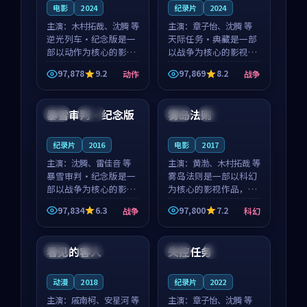
电影
2024
纪录片
2024
主演：
木村拓哉、沈腾 等
主演：
章子怡、沈腾 等
逆光列车·纪念版是一
天际任务·典藏是一部
部以动作为核心的影视
以战争为核心的影视作
作品，围绕危机、反转
品，围绕危机、反转与
97,878
9.2
97,869
8.2
动作
战争
与人物成长展开，整体
人物成长展开，整体节
99:04
99:36
节奏紧凑，值得推荐观
奏紧凑，值得推荐观
看。
看。
暴雪审判·纪念版
雾岛法则
日本
独播
中国
完结
纪录片
2016
电影
2017
主演：
沈腾、雷佳音 等
主演：
黄渤、木村拓哉 等
暴雪审判·纪念版是一
雾岛法则是一部以科幻
部以战争为核心的影视
为核心的影视作品，围
作品，围绕危机、反转
绕危机、反转与人物成
97,834
6.3
97,800
7.2
战争
科幻
与人物成长展开，整体
长展开，整体节奏紧
99:05
99:04
节奏紧凑，值得推荐观
凑，值得推荐观看。
看。
看见的客人
失控任务
泰国
完结
日本
4K
动漫
2018
纪录片
2022
主演：
戚南柯、安星河 等
主演：
章子怡、沈腾 等