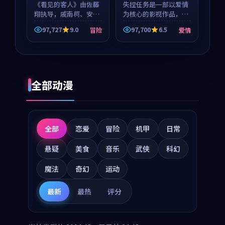
《看见的客人》由佐藤
失控任务是一部以爱情
翔执导，戚南柯、安星
为核心的影视作品，围
河领衔主演，是一部
绕危机、反转与人物成
97,727
9.0
97,700
6.5
冒险
爱情
2018年上映的泰国冒险
长展开，整体节奏紧
动漫。影片以海岸抒情
凑，值得推荐观看。
为切入，呈现一段从初
遇到告别都浸着真实情
绪...
全部动漫
全部
恋爱
冒险
机甲
日常
悬疑
美食
音乐
武侠
科幻
魔法
奇幻
运动
最新
最热
评分