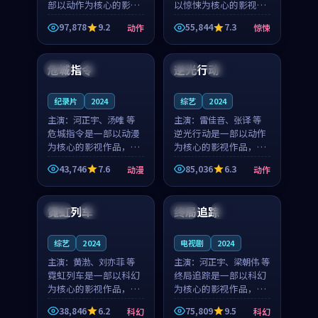
部以动作为核心的影视
以惊悚为核心的影视作
作品，围绕危机、反转
品，围绕危机、反转与
97,878
9.2
55,844
7.3
动作
惊悚
与人物成长展开，整体
人物成长展开，整体节
99:32
99:42
节奏紧凑，值得推荐观
奏紧凑，值得推荐观
看。
看。
危城指令
逆光行动
韩国
高分
日本
高分
纪录片
2024
综艺
2024
主演：
河正宇、汤唯 等
主演：
雷佳音、张译 等
危城指令是一部以动漫
逆光行动是一部以动作
为核心的影视作品，围
为核心的影视作品，围
绕危机、反转与人物成
绕危机、反转与人物成
43,746
7.6
85,036
6.3
动漫
动作
长展开，整体节奏紧
长展开，整体节奏紧
99:02
99:41
凑，值得推荐观看。
凑，值得推荐观看。
霓虹列车
终局追踪
英国
院线
中国
4K
综艺
2024
电视剧
2024
主演：
黄渤、刘亦菲 等
主演：
河正宇、梁朝伟 等
霓虹列车是一部以科幻
终局追踪是一部以科幻
为核心的影视作品，围
为核心的影视作品，围
绕危机、反转与人物成
绕危机、反转与人物成
38,846
6.2
75,809
9.5
科幻
科幻
长展开，整体节奏紧
长展开，整体节奏紧