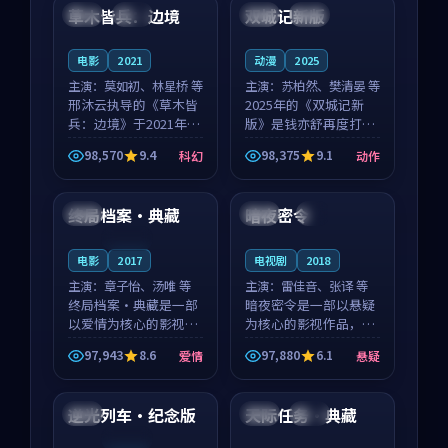
沈意林的对手戏自然克
领衔，高若初担任重要
草木皆兵：边境
双城记新版
泰国
独播
中国
独播
制，让整部影片在悬
角色，戚南柯的叙事
念...
节...
电影
2021
动漫
2025
主演：
莫如初、林星桥 等
主演：
苏柏然、樊清晏 等
邢沐云执导的《草木皆
2025年的《双城记新
兵：边境》于2021年面
版》是钱亦舒再度打磨
世，泰国的城市气质与
的动作佳作。中国大陆
98,570
9.4
98,375
9.1
科幻
动作
校园青春的人物心境共
的取景与沙漠探险的氛
99:01
99:57
同构筑了影片基调。莫
围相互成就，苏柏然与
如初、林星桥用细腻的
樊清晏的对手戏自然克
终局档案·典藏
暗夜密令
韩国
美国
4K
表演撑起整部科幻电
制，让整部影片在悬念
影...
与...
连载中
电影
2017
电视剧
2018
主演：
章子怡、汤唯 等
主演：
雷佳音、张译 等
终局档案·典藏是一部
暗夜密令是一部以悬疑
以爱情为核心的影视作
为核心的影视作品，围
品，围绕危机、反转与
绕危机、反转与人物成
97,943
8.6
97,880
6.1
爱情
悬疑
人物成长展开，整体节
长展开，整体节奏紧
99:18
92:05
奏紧凑，值得推荐观
凑，值得推荐观看。
看。
逆光列车·纪念版
天际任务·典藏
日本
韩国
热播
连载中