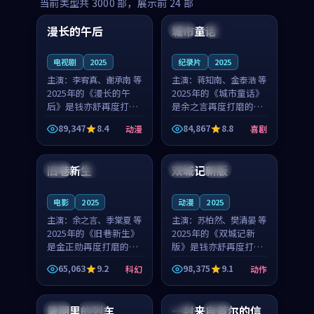
99:16
99:52
当前类型共
3000
部，展示前
24
部
漫长的午后
城市童话
中国
高分
美国
院线
电视剧
2025
纪录片
2025
主演：
李宥真、谢承南 等
主演：
蒋知南、金泰浩 等
2025年的《漫长的午
2025年的《城市童话》
后》是钱亦舒再度打磨
是余之言再度打磨的喜
的动漫佳作。中国大陆
剧佳作。美国的取景与
89,347
8.4
84,867
8.8
动漫
喜剧
的取景与海岛日常的氛
历史战争的氛围相互成
99:04
99:40
围相互成就，李宥真与
就，蒋知南与金泰浩的
谢承南的对手戏自然克
对手戏自然克制，让整
旧巷新生
双城记新版
英国
完结
中国
独播
制，让整部影片在悬念
部影片在悬念与温度
与...
之...
电影
2025
动漫
2025
主演：
余之言、季棠夏 等
主演：
苏柏然、樊清晏 等
2025年的《旧巷新生》
2025年的《双城记新
是金正勋再度打磨的科
版》是钱亦舒再度打磨
幻佳作。英国的取景与
的动作佳作。中国大陆
65,063
9.2
98,375
9.1
科幻
动作
雨夜物语的氛围相互成
的取景与沙漠探险的氛
99:24
99:36
就，余之言与季棠夏的
围相互成就，苏柏然与
对手戏自然克制，让整
樊清晏的对手戏自然克
暑期里的列车
一封来自首尔的信
中国
杜比
韩国
热播
部影片在悬念与温度
制，让整部影片在悬念