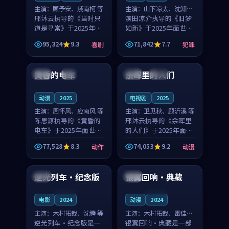
主演：
顾予安、戚南柯 等
主演：
山下凉太、沈知韵
邢沐云执导的《当时只
等
滨田凉介执导的《旧梦
道是寻常》于2025年面
如新》于2025年面世，
世，泰国的城市气质与
中国台湾的城市气质与
95,324
9.3
71,842
7.7
喜剧
犯罪
母女情深的人物心境共
异国相遇的人物心境共
99:20
99:56
同构筑了影片基调。顾
同构筑了影片基调。山
予安、戚南柯用细腻的
下凉太、沈知韵用细腻
黄昏的电车
余晖里的人们
日本
4K
泰国
完结
表演撑起整部喜剧电
的表演撑起整部犯罪
影...
电...
动漫
2025
电视剧
2025
主演：
周怀风、应南风 等
主演：
卫见秋、顾沂溪 等
陈思源执导的《黄昏的
邢沐云执导的《余晖里
电车》于2025年面世，
的人们》于2025年面
日本的城市气质与渔村
世，泰国的城市气质与
77,528
8.3
74,053
9.2
动作
动漫
故事的人物心境共同构
小镇生活的人物心境共
99:18
99:29
筑了影片基调。周怀
同构筑了影片基调。卫
风、应南风用细腻的表
见秋、顾沂溪用细腻的
逆光列车·纪念版
银翼回响·典藏
日本
中国
演撑起整部动作电影，
表演撑起整部动漫电
剧...
影，...
连载中
连载中
电影
2024
动漫
2024
主演：
木村拓哉、沈腾 等
主演：
木村拓哉、雷佳音
逆光列车·纪念版是一
等
银翼回响·典藏是一部