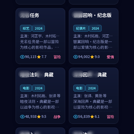
99:46
99:14
凑，值得推荐观看。
凑，值得推荐观看。
无名任务
银翼回响·纪念版
日本
中国
连载中
连载中
综艺
2024
纪录片
2024
主演：
河正宇、木村拓哉
主演：
木村拓哉、河正宇
等
无名任务是一部以冒险
等
银翼回响·纪念版是一
为核心的影视作品，围
部以爱情为核心的影视
绕危机、反转与人物成
作品，围绕危机、反转
90,115
7.7
94,002
9.0
冒险
爱情
长展开，整体节奏紧
与人物成长展开，整体
95:19
99:43
凑，值得推荐观看。
节奏紧凑，值得推荐观
看。
暗夜法则·典藏
深海回声·典藏
中国
4K
法国
高分
电影
2024
电影
2024
主演：
木村拓哉、张译 等
主演：
张译、黄渤 等
暗夜法则·典藏是一部
深海回声·典藏是一部
以战争为核心的影视作
以冒险为核心的影视作
品，围绕危机、反转与
品，围绕危机、反转与
48,938
9.5
56,839
6.1
战争
冒险
人物成长展开，整体节
人物成长展开，整体节
99:07
99:45
奏紧凑，值得推荐观
奏紧凑，值得推荐观
看。
看。
泰国
完结
美国
完结