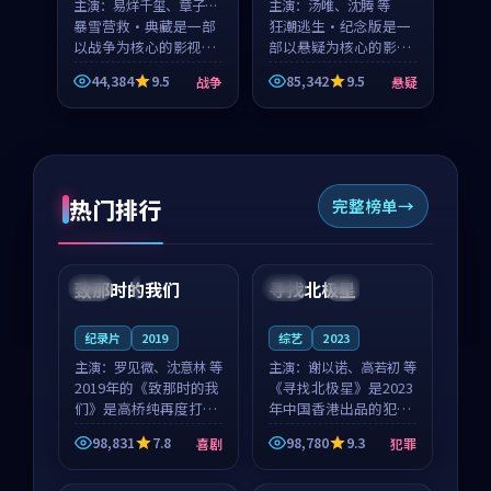
主演：
易烊千玺、章子怡
主演：
汤唯、沈腾 等
等
暴雪营救·典藏是一部
狂潮逃生·纪念版是一
以战争为核心的影视作
部以悬疑为核心的影视
品，围绕危机、反转与
作品，围绕危机、反转
44,384
9.5
85,342
9.5
战争
悬疑
人物成长展开，整体节
与人物成长展开，整体
奏紧凑，值得推荐观
节奏紧凑，值得推荐观
看。
看。
热门排行
完整榜单
99:22
99:18
致那时的我们
寻找北极星
中国
4K
中国
4K
纪录片
2019
综艺
2023
主演：
罗见微、沈意林 等
主演：
谢以诺、高若初 等
2019年的《致那时的我
《寻找北极星》是2023
们》是高桥纯再度打磨
年中国香港出品的犯罪
的喜剧佳作。中国大陆
新作，主创团队希望用
98,831
7.8
98,780
9.3
喜剧
犯罪
的取景与都市寓言的氛
公路冒险的故事让观众
99:44
99:40
围相互成就，罗见微与
停下来想一想。谢以诺