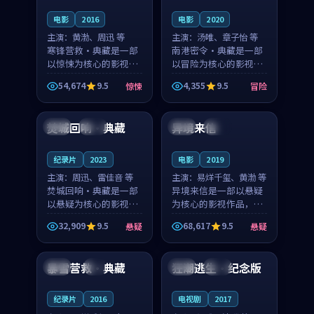
电影
2016
电影
2020
主演：
黄渤、周迅 等
主演：
汤唯、章子怡 等
寒锋营救·典藏是一部
南港密令·典藏是一部
以惊悚为核心的影视作
以冒险为核心的影视作
品，围绕危机、反转与
品，围绕危机、反转与
54,674
9.5
4,355
9.5
惊悚
冒险
人物成长展开，整体节
人物成长展开，整体节
99:47
99:42
奏紧凑，值得推荐观
奏紧凑，值得推荐观
看。
看。
焚城回响·典藏
异境来信
泰国
院线
中国
完结
纪录片
2023
电影
2019
主演：
周迅、雷佳音 等
主演：
易烊千玺、黄渤 等
焚城回响·典藏是一部
异境来信是一部以悬疑
以悬疑为核心的影视作
为核心的影视作品，围
品，围绕危机、反转与
绕危机、反转与人物成
32,909
9.5
68,617
9.5
悬疑
悬疑
人物成长展开，整体节
长展开，整体节奏紧
99:15
99:39
奏紧凑，值得推荐观
凑，值得推荐观看。
看。
暴雪营救·典藏
狂潮逃生·纪念版
美国
4K
法国
热播
纪录片
2016
电视剧
2017