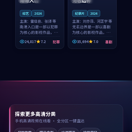
南港入口
无名边界
综艺
2024
纪录片
2024
主演：
雷佳音、张译 等
主演：
刘亦菲、河正宇 等
南港入口是一部以犯罪
无名边界是一部以喜剧
为核心的影视作品，围
为核心的影视作品，围
绕危机、反转与人物成
绕危机、反转与人物成
24,817
7.2
35,694
7.0
犯罪
喜剧
长展开，整体节奏紧
长展开，整体节奏紧
凑，值得推荐观看。
凑，值得推荐观看。
探索更多高清分类
手机高清视频在线看 · 全分区一键直达