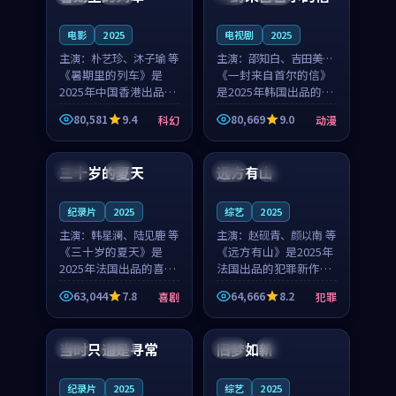
之...
与...
电影
2025
电视剧
2025
主演：
朴艺珍、沐子瑜 等
主演：
邵知白、吉田美琴
《暑期里的列车》是
等
《一封来自首尔的信》
2025年中国香港出品的
是2025年韩国出品的动
科幻新作，主创团队希
漫新作，主创团队希望
80,581
9.4
80,669
9.0
科幻
动漫
望用城市夜归人的故事
用高考往事的故事让观
99:12
99:48
让观众停下来想一想。
众停下来想一想。邵知
朴艺珍领衔，沐子瑜担
白领衔，吉田美琴担任
三十岁的夏天
远方有山
法国
4K
法国
独播
任重要角色，郑书延的
重要角色，谢承南的
叙...
叙...
纪录片
2025
综艺
2025
主演：
韩星澜、陆见鹿 等
主演：
赵砚青、颜以南 等
《三十岁的夏天》是
《远方有山》是2025年
2025年法国出品的喜剧
法国出品的犯罪新作，
新作，主创团队希望用
主创团队希望用高校追
63,044
7.8
64,666
8.2
喜剧
犯罪
深夜电台的故事让观众
梦的故事让观众停下来
99:32
99:08
停下来想一想。韩星澜
想一想。赵砚青领衔，
领衔，陆见鹿担任重要
颜以南担任重要角色，
当时只道是寻常
旧梦如新
泰国
杜比
中国
高分
角色，山田纯一的叙事
山田纯一的叙事节奏
节...
一...
纪录片
2025
综艺
2025