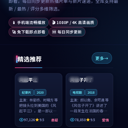
即看，每日同步更新热播片单与新片速递，全库支持最
新 / 最热 / 评分多维筛选。
📱 手机端流畅播放
🎬 1080P / 4K 高清画质
🚀 免下载即点即看
🆕 每日同步更新
精选推荐
更多
99:07
99:21
风起平江
风信子开了
美国
完结
法国
4K
纪录片
2020
电视剧
2018
主演：
林星桥、时晴方 等
主演：
颜以南、余可遇 等
把镜头拉到美国的《风
《风信子开了》讲述了
起平江》，是一部以时
一段发生在法国的春日
光记忆为底色的悬疑作
漫步故事。颜以南饰演
97,126
9.5
78,850
9.5
悬疑
爱情
品。林星桥和时晴方贡
的主角与余可遇的角色
99:53
99:36
献了2020年颇受关注的
因一场意外卷入更深的