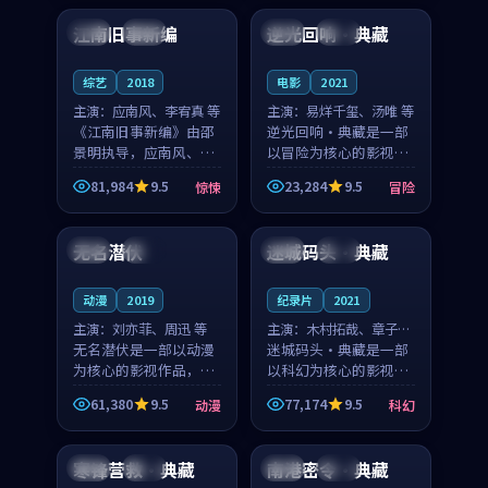
合作演出，影片在情感
纠葛，爱情元素贯穿始
江南旧事新编
逆光回响·典藏
日本
院线
日本
院线
层次与现实质感之间
终，节奏稳健而富有张
游...
力，...
综艺
2018
电影
2021
主演：
应南风、李宥真 等
主演：
易烊千玺、汤唯 等
《江南旧事新编》由邵
逆光回响·典藏是一部
景明执导，应南风、李
以冒险为核心的影视作
宥真领衔主演，是一部
品，围绕危机、反转与
81,984
9.5
23,284
9.5
惊悚
冒险
2018年上映的日本惊悚
人物成长展开，整体节
99:41
99:23
综艺。影片以邻里温情
奏紧凑，值得推荐观
为切入，呈现一段从初
看。
无名潜伏
迷城码头·典藏
美国
热播
美国
完结
遇到告别都浸着真实
情...
动漫
2019
纪录片
2021
主演：
刘亦菲、周迅 等
主演：
木村拓哉、章子怡
无名潜伏是一部以动漫
等
迷城码头·典藏是一部
为核心的影视作品，围
以科幻为核心的影视作
绕危机、反转与人物成
品，围绕危机、反转与
61,380
9.5
77,174
9.5
动漫
科幻
长展开，整体节奏紧
人物成长展开，整体节
99:26
99:37
凑，值得推荐观看。
奏紧凑，值得推荐观
看。
寒锋营救·典藏
南港密令·典藏
中国
杜比
中国
热播