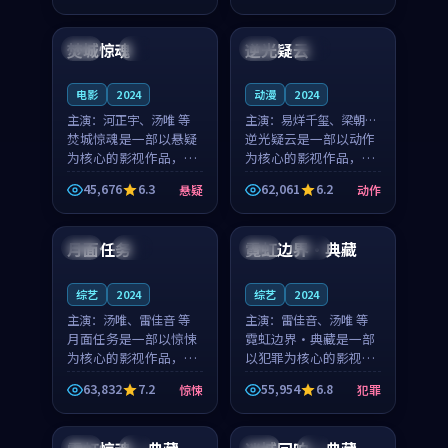
99:04
99:34
奏紧凑，值得推荐观
凑，值得推荐观看。
看。
焚城惊魂
逆光疑云
日本
4K
日本
高分
电影
2024
动漫
2024
主演：
河正宇、汤唯 等
主演：
易烊千玺、梁朝伟
焚城惊魂是一部以悬疑
等
逆光疑云是一部以动作
为核心的影视作品，围
为核心的影视作品，围
绕危机、反转与人物成
绕危机、反转与人物成
45,676
6.3
62,061
6.2
悬疑
动作
长展开，整体节奏紧
长展开，整体节奏紧
99:48
99:44
凑，值得推荐观看。
凑，值得推荐观看。
月面任务
霓虹边界·典藏
中国
高分
泰国
独播
综艺
2024
综艺
2024
主演：
汤唯、雷佳音 等
主演：
雷佳音、汤唯 等
月面任务是一部以惊悚
霓虹边界·典藏是一部
为核心的影视作品，围
以犯罪为核心的影视作
绕危机、反转与人物成
品，围绕危机、反转与
63,832
7.2
55,954
6.8
惊悚
犯罪
长展开，整体节奏紧
人物成长展开，整体节
99:24
99:19
凑，值得推荐观看。
奏紧凑，值得推荐观
看。
泰国
4K
美国
4K