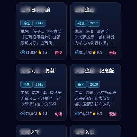
合作演出，影片在情感
纠葛，爱情元素贯穿始
江南旧事新编
迷城追凶
日本
院线
泰国
热播
层次与现实质感之间
终，节奏稳健而富有张
游...
力，...
综艺
2018
动漫
2017
主演：
应南风、李宥真 等
主演：
汤唯、周迅 等
《江南旧事新编》由邵
迷城追凶是一部以悬疑
景明执导，应南风、李
为核心的影视作品，围
宥真领衔主演，是一部
绕危机、反转与人物成
81,984
9.5
81,442
9.5
惊悚
悬疑
2018年上映的日本惊悚
长展开，整体节奏紧
99:50
99:38
综艺。影片以邻里温情
凑，值得推荐观看。
为切入，呈现一段从初
无名风云·典藏
风暴追缉·纪念版
美国
院线
美国
完结
遇到告别都浸着真实
情...
电影
2015
综艺
2020
主演：
易烊千玺、黄渤 等
主演：
周迅、木村拓哉 等
无名风云·典藏是一部
风暴追缉·纪念版是一
以动漫为核心的影视作
部以爱情为核心的影视
品，围绕危机、反转与
作品，围绕危机、反转
76,043
9.5
79,057
9.5
动漫
爱情
人物成长展开，整体节
与人物成长展开，整体
99:34
99:30
奏紧凑，值得推荐观
节奏紧凑，值得推荐观
看。
看。
焚城之下
白昼入口
日本
4K
韩国
院线