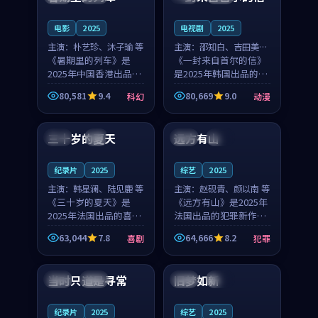
之...
与...
电影
2025
电视剧
2025
主演：
朴艺珍、沐子瑜 等
主演：
邵知白、吉田美琴
《暑期里的列车》是
等
《一封来自首尔的信》
2025年中国香港出品的
是2025年韩国出品的动
科幻新作，主创团队希
漫新作，主创团队希望
80,581
9.4
80,669
9.0
科幻
动漫
望用城市夜归人的故事
用高考往事的故事让观
99:12
99:48
让观众停下来想一想。
众停下来想一想。邵知
朴艺珍领衔，沐子瑜担
白领衔，吉田美琴担任
三十岁的夏天
远方有山
法国
4K
法国
独播
任重要角色，郑书延的
重要角色，谢承南的
叙...
叙...
纪录片
2025
综艺
2025
主演：
韩星澜、陆见鹿 等
主演：
赵砚青、颜以南 等
《三十岁的夏天》是
《远方有山》是2025年
2025年法国出品的喜剧
法国出品的犯罪新作，
新作，主创团队希望用
主创团队希望用高校追
63,044
7.8
64,666
8.2
喜剧
犯罪
深夜电台的故事让观众
梦的故事让观众停下来
99:32
99:08
停下来想一想。韩星澜
想一想。赵砚青领衔，
领衔，陆见鹿担任重要
颜以南担任重要角色，
当时只道是寻常
旧梦如新
泰国
杜比
中国
高分
角色，山田纯一的叙事
山田纯一的叙事节奏
节...
一...
纪录片
2025
综艺
2025