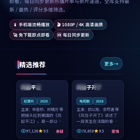
即看，每日同步更新热播片单与新片速递，全库支持最
新 / 最热 / 评分多维筛选。
📱 手机端流畅播放
🎬 1080P / 4K 高清画质
🚀 免下载即点即看
🆕 每日同步更新
精选推荐
更多
99:07
99:21
风起平江
风信子开了
美国
完结
法国
4K
纪录片
2020
电视剧
2018
主演：
林星桥、时晴方 等
主演：
颜以南、余可遇 等
把镜头拉到美国的《风
《风信子开了》讲述了
起平江》，是一部以时
一段发生在法国的春日
光记忆为底色的悬疑作
漫步故事。颜以南饰演
97,126
9.5
78,850
9.5
悬疑
爱情
品。林星桥和时晴方贡
的主角与余可遇的角色
99:53
99:46
献了2020年颇受关注的
因一场意外卷入更深的