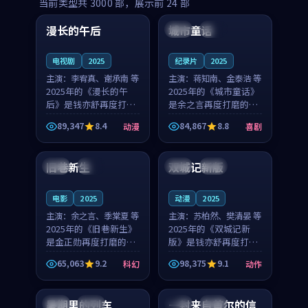
99:16
99:52
当前类型共
3000
部，展示前
24
部
漫长的午后
城市童话
中国
高分
美国
院线
电视剧
2025
纪录片
2025
主演：
李宥真、谢承南 等
主演：
蒋知南、金泰浩 等
2025年的《漫长的午
2025年的《城市童话》
后》是钱亦舒再度打磨
是余之言再度打磨的喜
的动漫佳作。中国大陆
剧佳作。美国的取景与
89,347
8.4
84,867
8.8
动漫
喜剧
的取景与海岛日常的氛
历史战争的氛围相互成
99:04
99:40
围相互成就，李宥真与
就，蒋知南与金泰浩的
谢承南的对手戏自然克
对手戏自然克制，让整
旧巷新生
双城记新版
英国
完结
中国
独播
制，让整部影片在悬念
部影片在悬念与温度
与...
之...
电影
2025
动漫
2025
主演：
余之言、季棠夏 等
主演：
苏柏然、樊清晏 等
2025年的《旧巷新生》
2025年的《双城记新
是金正勋再度打磨的科
版》是钱亦舒再度打磨
幻佳作。英国的取景与
的动作佳作。中国大陆
65,063
9.2
98,375
9.1
科幻
动作
雨夜物语的氛围相互成
的取景与沙漠探险的氛
99:24
99:36
就，余之言与季棠夏的
围相互成就，苏柏然与
对手戏自然克制，让整
樊清晏的对手戏自然克
暑期里的列车
一封来自首尔的信
中国
杜比
韩国
热播
部影片在悬念与温度
制，让整部影片在悬念