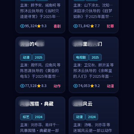
主演：
顾予安、戚南柯 等
主演：
山下凉太、沈知韵
邢沐云执导的《当时只
等
滨田凉介执导的《旧梦
道是寻常》于2025年面
如新》于2025年面世，
世，泰国的城市气质与
中国台湾的城市气质与
95,324
9.3
71,842
7.7
喜剧
犯罪
母女情深的人物心境共
异国相遇的人物心境共
99:20
99:56
同构筑了影片基调。顾
同构筑了影片基调。山
予安、戚南柯用细腻的
下凉太、沈知韵用细腻
黄昏的电车
余晖里的人们
日本
4K
泰国
完结
表演撑起整部喜剧电
的表演撑起整部犯罪
影...
电...
动漫
2025
电视剧
2025
主演：
周怀风、应南风 等
主演：
卫见秋、顾沂溪 等
陈思源执导的《黄昏的
邢沐云执导的《余晖里
电车》于2025年面世，
的人们》于2025年面
日本的城市气质与渔村
世，泰国的城市气质与
77,528
8.3
74,053
9.2
动作
动漫
故事的人物心境共同构
小镇生活的人物心境共
99:32
99:41
筑了影片基调。周怀
同构筑了影片基调。卫
风、应南风用细腻的表
见秋、顾沂溪用细腻的
风暴围猎·典藏
迷城风云
日本
英国
演撑起整部动作电影，
表演撑起整部动漫电
剧...
影，...
连载中
连载中
综艺
2024
动漫
2024
主演：
刘亦菲、易烊千玺
主演：
汤唯、刘亦菲 等
等
风暴围猎·典藏是一部
迷城风云是一部以动作