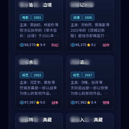
沈意林的对手戏自然克
领衔，高若初担任重要
草木皆兵：边境
双城记新版
泰国
独播
中国
独播
制，让整部影片在悬
角色，戚南柯的叙事
念...
节...
电影
2021
动漫
2025
主演：
莫如初、林星桥 等
主演：
苏柏然、樊清晏 等
邢沐云执导的《草木皆
2025年的《双城记新
兵：边境》于2021年面
版》是钱亦舒再度打磨
世，泰国的城市气质与
的动作佳作。中国大陆
98,570
9.4
98,375
9.1
科幻
动作
校园青春的人物心境共
的取景与沙漠探险的氛
99:26
99:44
同构筑了影片基调。莫
围相互成就，苏柏然与
如初、林星桥用细腻的
樊清晏的对手戏自然克
焚城余震
天际追凶
日本
高分
日本
高分
表演撑起整部科幻电
制，让整部影片在悬念
影...
与...
综艺
2022
综艺
2017
主演：
河正宇、黄渤 等
主演：
汤唯、张译 等
焚城余震是一部以战争
天际追凶是一部以惊悚
为核心的影视作品，围
为核心的影视作品，围
绕危机、反转与人物成
绕危机、反转与人物成
97,987
9.0
97,962
8.4
战争
惊悚
长展开，整体节奏紧
长展开，整体节奏紧
99:48
99:39
凑，值得推荐观看。
凑，值得推荐观看。
银翼特攻·典藏
雾岛入口·典藏
日本
高分
中国
高分