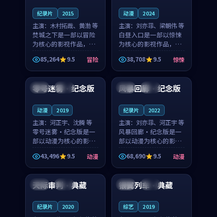
纪录片
2015
动漫
2024
主演：
木村拓哉、黄渤 等
主演：
刘亦菲、梁朝伟 等
焚城之下是一部以冒险
白昼入口是一部以惊悚
为核心的影视作品，围
为核心的影视作品，围
绕危机、反转与人物成
绕危机、反转与人物成
85,264
9.5
38,708
9.5
冒险
惊悚
长展开，整体节奏紧
长展开，整体节奏紧
99:27
99:58
凑，值得推荐观看。
凑，值得推荐观看。
零号迷雾·纪念版
风暴回廊·纪念版
韩国
院线
法国
院线
动漫
2019
纪录片
2022
主演：
河正宇、沈腾 等
主演：
刘亦菲、河正宇 等
零号迷雾·纪念版是一
风暴回廊·纪念版是一
部以动漫为核心的影视
部以动漫为核心的影视
作品，围绕危机、反转
作品，围绕危机、反转
43,496
9.5
68,690
9.5
动漫
动漫
与人物成长展开，整体
与人物成长展开，整体
99:25
91:14
节奏紧凑，值得推荐观
节奏紧凑，值得推荐观
看。
看。
天际审判·典藏
银翼列车·典藏
中国
热播
泰国
高分
纪录片
2020
综艺
2019