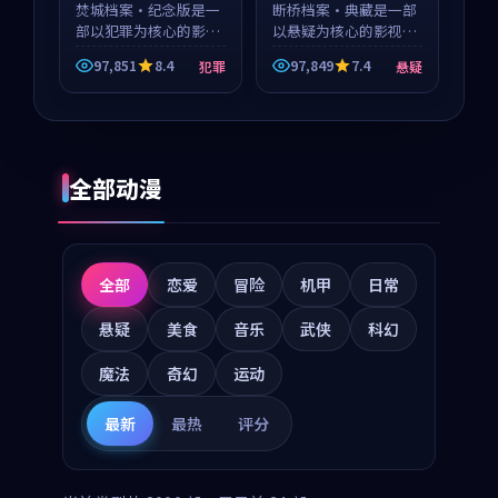
焚城档案·纪念版是一
断桥档案·典藏是一部
部以犯罪为核心的影视
以悬疑为核心的影视作
作品，围绕危机、反转
品，围绕危机、反转与
97,851
8.4
97,849
7.4
犯罪
悬疑
与人物成长展开，整体
人物成长展开，整体节
节奏紧凑，值得推荐观
奏紧凑，值得推荐观
看。
看。
全部动漫
全部
恋爱
冒险
机甲
日常
悬疑
美食
音乐
武侠
科幻
魔法
奇幻
运动
最新
最热
评分