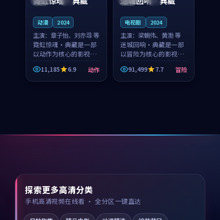
霓虹惊魂·典藏
迷城回响·典藏
动漫
2024
电视剧
2024
主演：
章子怡、刘亦菲 等
主演：
梁朝伟、黄渤 等
霓虹惊魂·典藏是一部
迷城回响·典藏是一部
以动作为核心的影视作
以冒险为核心的影视作
品，围绕危机、反转与
品，围绕危机、反转与
11,185
6.9
91,499
7.7
动作
冒险
人物成长展开，整体节
人物成长展开，整体节
奏紧凑，值得推荐观
奏紧凑，值得推荐观
看。
看。
探索更多高清分类
手机高清视频在线看 · 全分区一键直达