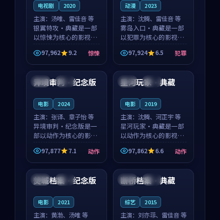
电视剧
2020
动漫
2023
主演：
汤唯、雷佳音 等
主演：
沈腾、雷佳音 等
银翼特攻·典藏是一部
雾岛入口·典藏是一部
以惊悚为核心的影视作
以犯罪为核心的影视作
品，围绕危机、反转与
品，围绕危机、反转与
97,962
9.2
97,924
6.5
惊悚
犯罪
人物成长展开，整体节
人物成长展开，整体节
99:01
99:15
奏紧凑，值得推荐观
奏紧凑，值得推荐观
看。
看。
异境审判·纪念版
星河玩家·典藏
法国
热播
日本
杜比
电影
2024
电影
2019
主演：
张译、章子怡 等
主演：
沈腾、河正宇 等
异境审判·纪念版是一
星河玩家·典藏是一部
部以动作为核心的影视
以动作为核心的影视作
作品，围绕危机、反转
品，围绕危机、反转与
97,877
7.1
97,862
6.6
动作
动作
与人物成长展开，整体
人物成长展开，整体节
98:34
99:24
节奏紧凑，值得推荐观
奏紧凑，值得推荐观
看。
看。
焚城档案·纪念版
断桥档案·典藏
中国
院线
英国
独播
电影
2021
综艺
2015
主演：
黄渤、汤唯 等
主演：
刘亦菲、雷佳音 等