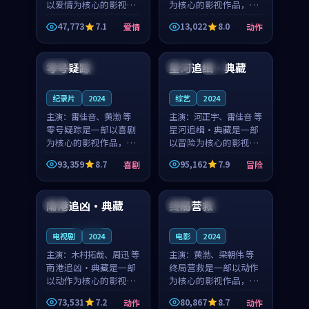
以爱情为核心的影视作
为核心的影视作品，围
品，围绕危机、反转与
绕危机、反转与人物成
47,773
7.1
13,022
8.0
爱情
动作
人物成长展开，整体节
长展开，整体节奏紧
99:01
99:30
奏紧凑，值得推荐观
凑，值得推荐观看。
看。
零号疑踪
星河追缉·典藏
英国
杜比
中国
高分
纪录片
2024
综艺
2024
主演：
雷佳音、黄渤 等
主演：
河正宇、雷佳音 等
零号疑踪是一部以喜剧
星河追缉·典藏是一部
为核心的影视作品，围
以冒险为核心的影视作
绕危机、反转与人物成
品，围绕危机、反转与
93,359
8.7
95,162
7.9
喜剧
冒险
长展开，整体节奏紧
人物成长展开，整体节
99:40
99:36
凑，值得推荐观看。
奏紧凑，值得推荐观
看。
南港追凶·典藏
终局营救
泰国
中国
热播
连载中
电视剧
2024
电影
2024
主演：
木村拓哉、周迅 等
主演：
黄渤、梁朝伟 等
南港追凶·典藏是一部
终局营救是一部以动作
以动作为核心的影视作
为核心的影视作品，围
品，围绕危机、反转与
绕危机、反转与人物成
73,531
7.2
80,867
8.7
动作
动作
人物成长展开，整体节
长展开，整体节奏紧