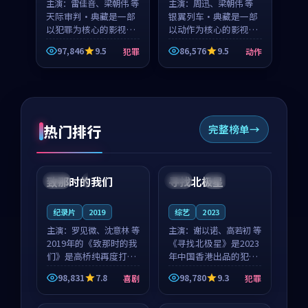
主演：
雷佳音、梁朝伟 等
主演：
周迅、梁朝伟 等
天际审判·典藏是一部
银翼列车·典藏是一部
以犯罪为核心的影视作
以动作为核心的影视作
品，围绕危机、反转与
品，围绕危机、反转与
97,846
9.5
86,576
9.5
犯罪
动作
人物成长展开，整体节
人物成长展开，整体节
奏紧凑，值得推荐观
奏紧凑，值得推荐观
看。
看。
热门排行
完整榜单
99:22
99:18
致那时的我们
寻找北极星
中国
4K
中国
4K
纪录片
2019
综艺
2023
主演：
罗见微、沈意林 等
主演：
谢以诺、高若初 等
2019年的《致那时的我
《寻找北极星》是2023
们》是高桥纯再度打磨
年中国香港出品的犯罪
的喜剧佳作。中国大陆
新作，主创团队希望用
98,831
7.8
98,780
9.3
喜剧
犯罪
的取景与都市寓言的氛
公路冒险的故事让观众
99:44
99:40
围相互成就，罗见微与
停下来想一想。谢以诺