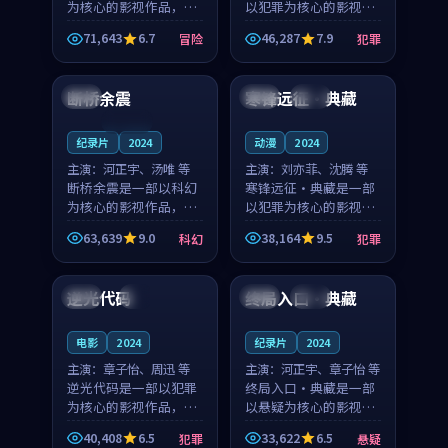
为核心的影视作品，围
以犯罪为核心的影视作
绕危机、反转与人物成
品，围绕危机、反转与
71,643
6.7
46,287
7.9
冒险
犯罪
长展开，整体节奏紧
人物成长展开，整体节
99:11
99:37
凑，值得推荐观看。
奏紧凑，值得推荐观
看。
断桥余震
寒锋远征·典藏
日本
韩国
杜比
连载中
纪录片
2024
动漫
2024
主演：
河正宇、汤唯 等
主演：
刘亦菲、沈腾 等
断桥余震是一部以科幻
寒锋远征·典藏是一部
为核心的影视作品，围
以犯罪为核心的影视作
绕危机、反转与人物成
品，围绕危机、反转与
63,639
9.0
38,164
9.5
科幻
犯罪
长展开，整体节奏紧
人物成长展开，整体节
92:02
99:11
凑，值得推荐观看。
奏紧凑，值得推荐观
看。
逆光代码
终局入口·典藏
日本
4K
中国
热播
电影
2024
纪录片
2024
主演：
章子怡、周迅 等
主演：
河正宇、章子怡 等
逆光代码是一部以犯罪
终局入口·典藏是一部
为核心的影视作品，围
以悬疑为核心的影视作
绕危机、反转与人物成
品，围绕危机、反转与
40,408
6.5
33,622
6.5
犯罪
悬疑
长展开，整体节奏紧
人物成长展开，整体节