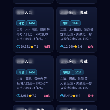
99:28
99:27
凑，值得推荐观看。
奏紧凑，值得推荐观
看。
零号入口
危城追凶·典藏
日本
4K
中国
杜比
综艺
2024
电影
2024
主演：
木村拓哉、周迅 等
主演：
木村拓哉、张译 等
零号入口是一部以犯罪
危城追凶·典藏是一部
为核心的影视作品，围
以动作为核心的影视作
绕危机、反转与人物成
品，围绕危机、反转与
69,551
7.2
12,240
6.4
犯罪
动作
长展开，整体节奏紧
人物成长展开，整体节
99:59
99:24
凑，值得推荐观看。
奏紧凑，值得推荐观
看。
狂潮入口
无名追凶·典藏
泰国
杜比
中国
院线
动漫
2024
电视剧
2024
主演：
黄渤、雷佳音 等
主演：
周迅、沈腾 等
狂潮入口是一部以动作
无名追凶·典藏是一部
为核心的影视作品，围
以爱情为核心的影视作
绕危机、反转与人物成
品，围绕危机、反转与
5,986
7.7
5,441
6.4
动作
爱情
长展开，整体节奏紧
人物成长展开，整体节
99:24
88:24
凑，值得推荐观看。
奏紧凑，值得推荐观
看。
中国
杜比
中国
高分