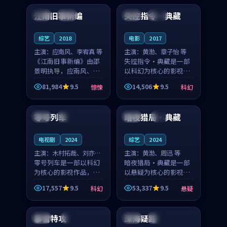
合作演出，影片在情感
纠葛，爱情元素贯穿始
江南旧事新编
失控指令·典藏
日本
院线
日本
杜比
层次与现实质感之间
终，节奏稳健而富有张
游...
力，...
综艺
2018
电影
2017
主演：
应南风、李宥真 等
主演：
黄渤、章子怡 等
《江南旧事新编》由邵
失控指令·典藏是一部
景明执导，应南风、李
以科幻为核心的影视作
宥真领衔主演，是一部
品，围绕危机、反转与
81,984
9.5
14,506
9.5
惊悚
科幻
2018年上映的日本惊悚
人物成长展开，整体节
99:10
93:56
综艺。影片以邻里温情
奏紧凑，值得推荐观
为切入，呈现一段从初
看。
零号列车
暗夜猎局·典藏
韩国
独播
中国
4K
遇到告别都浸着真实
情...
电视剧
2024
综艺
2024
主演：
木村拓哉、刘亦菲
主演：
黄渤、周迅 等
等
零号列车是一部以科幻
暗夜猎局·典藏是一部
为核心的影视作品，围
以悬疑为核心的影视作
绕危机、反转与人物成
品，围绕危机、反转与
17,557
9.5
53,337
9.5
科幻
悬疑
长展开，整体节奏紧
人物成长展开，整体节
99:49
99:15
凑，值得推荐观看。
奏紧凑，值得推荐观
看。
暴雪特攻
深海疑踪
法国
4K
泰国
热播