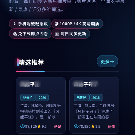
即看，每日同步更新热播片单与新片速递，全库支持最
新 / 最热 / 评分多维筛选。
📱 手机端流畅播放
🎬 1080P / 4K 高清画质
🚀 免下载即点即看
🆕 每日同步更新
精选推荐
更多
99:07
99:21
风起平江
风信子开了
美国
完结
法国
4K
纪录片
2020
电视剧
2018
主演：
林星桥、时晴方 等
主演：
颜以南、余可遇 等
把镜头拉到美国的《风
《风信子开了》讲述了
起平江》，是一部以时
一段发生在法国的春日
光记忆为底色的悬疑作
漫步故事。颜以南饰演
97,126
9.5
78,850
9.5
悬疑
爱情
品。林星桥和时晴方贡
的主角与余可遇的角色
99:53
99:32
献了2020年颇受关注的
因一场意外卷入更深的