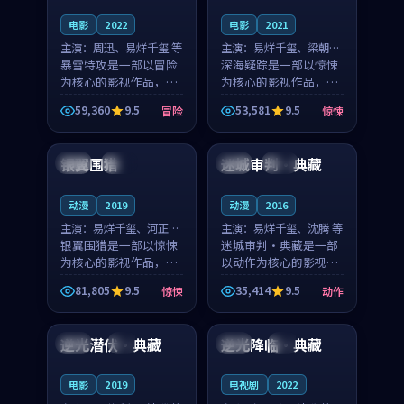
电影
2022
电影
2021
主演：
周迅、易烊千玺 等
主演：
易烊千玺、梁朝伟
暴雪特攻是一部以冒险
等
深海疑踪是一部以惊悚
为核心的影视作品，围
为核心的影视作品，围
绕危机、反转与人物成
绕危机、反转与人物成
59,360
9.5
53,581
9.5
冒险
惊悚
长展开，整体节奏紧
长展开，整体节奏紧
99:13
99:19
凑，值得推荐观看。
凑，值得推荐观看。
银翼围猎
迷城审判·典藏
中国
杜比
英国
热播
动漫
2019
动漫
2016
主演：
易烊千玺、河正宇
主演：
易烊千玺、沈腾 等
等
银翼围猎是一部以惊悚
迷城审判·典藏是一部
为核心的影视作品，围
以动作为核心的影视作
绕危机、反转与人物成
品，围绕危机、反转与
81,805
9.5
35,414
9.5
惊悚
动作
长展开，整体节奏紧
人物成长展开，整体节
99:13
89:19
凑，值得推荐观看。
奏紧凑，值得推荐观
看。
逆光潜伏·典藏
逆光降临·典藏
日本
4K
法国
4K
电影
2019
电视剧
2022