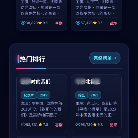
主演：
易烊千玺、沈腾 等
主演：
河正宇、沈腾 等
逆光潜伏·典藏是一部
逆光降临·典藏是一部
以喜剧为核心的影视作
以战争为核心的影视作
品，围绕危机、反转与
品，围绕危机、反转与
30,820
9.5
67,429
9.5
喜剧
战争
人物成长展开，整体节
人物成长展开，整体节
奏紧凑，值得推荐观
奏紧凑，值得推荐观
看。
看。
热门排行
完整榜单
99:22
99:18
致那时的我们
寻找北极星
中国
4K
中国
4K
纪录片
2019
综艺
2023
主演：
罗见微、沈意林 等
主演：
谢以诺、高若初 等
2019年的《致那时的我
《寻找北极星》是2023
们》是高桥纯再度打磨
年中国香港出品的犯罪
的喜剧佳作。中国大陆
新作，主创团队希望用
98,831
7.8
98,780
9.3
喜剧
犯罪
的取景与都市寓言的氛
公路冒险的故事让观众
99:44
99:40
围相互成就，罗见微与
停下来想一想。谢以诺