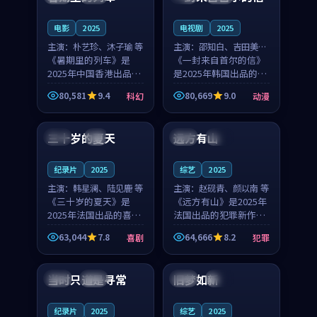
之...
与...
电影
2025
电视剧
2025
主演：
朴艺珍、沐子瑜 等
主演：
邵知白、吉田美琴
《暑期里的列车》是
等
《一封来自首尔的信》
2025年中国香港出品的
是2025年韩国出品的动
科幻新作，主创团队希
漫新作，主创团队希望
80,581
9.4
80,669
9.0
科幻
动漫
望用城市夜归人的故事
用高考往事的故事让观
99:12
99:48
让观众停下来想一想。
众停下来想一想。邵知
朴艺珍领衔，沐子瑜担
白领衔，吉田美琴担任
三十岁的夏天
远方有山
法国
4K
法国
独播
任重要角色，郑书延的
重要角色，谢承南的
叙...
叙...
纪录片
2025
综艺
2025
主演：
韩星澜、陆见鹿 等
主演：
赵砚青、颜以南 等
《三十岁的夏天》是
《远方有山》是2025年
2025年法国出品的喜剧
法国出品的犯罪新作，
新作，主创团队希望用
主创团队希望用高校追
63,044
7.8
64,666
8.2
喜剧
犯罪
深夜电台的故事让观众
梦的故事让观众停下来
99:32
99:08
停下来想一想。韩星澜
想一想。赵砚青领衔，
领衔，陆见鹿担任重要
颜以南担任重要角色，
当时只道是寻常
旧梦如新
泰国
杜比
中国
高分
角色，山田纯一的叙事
山田纯一的叙事节奏
节...
一...
纪录片
2025
综艺
2025