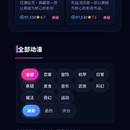
狂潮任务·典藏是一部
失控法则是一部以悬疑
以悬疑为核心的影视作
为核心的影视作品，围
品，围绕危机、反转与
绕危机、反转与人物成
97,530
8.7
97,530
7.1
悬疑
悬疑
人物成长展开，整体节
长展开，整体节奏紧
奏紧凑，值得推荐观
凑，值得推荐观看。
看。
全部动漫
全部
恋爱
冒险
机甲
日常
悬疑
美食
音乐
武侠
科幻
魔法
奇幻
运动
最新
最热
评分