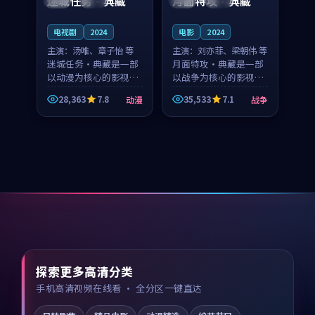
迷城任务·典藏
月面特攻·典藏
电视剧
2024
电影
2024
主演：
汤唯、章子怡 等
主演：
刘亦菲、梁朝伟 等
迷城任务·典藏是一部
月面特攻·典藏是一部
以动漫为核心的影视作
以战争为核心的影视作
品，围绕危机、反转与
品，围绕危机、反转与
28,363
7.8
35,533
7.1
动漫
战争
人物成长展开，整体节
人物成长展开，整体节
奏紧凑，值得推荐观
奏紧凑，值得推荐观
看。
看。
探索更多高清分类
手机高清视频在线看 · 全分区一键直达