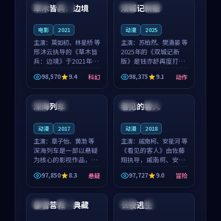
沈意林的对手戏自然克
领衔，高若初担任重要
草木皆兵：边境
双城记新版
泰国
独播
中国
独播
制，让整部影片在悬
角色，戚南柯的叙事
念...
节...
电影
2021
动漫
2025
主演：
莫如初、林星桥 等
主演：
苏柏然、樊清晏 等
邢沐云执导的《草木皆
2025年的《双城记新
兵：边境》于2021年面
版》是钱亦舒再度打磨
世，泰国的城市气质与
的动作佳作。中国大陆
98,570
9.4
98,375
9.1
科幻
动作
校园青春的人物心境共
的取景与沙漠探险的氛
99:14
99:05
同构筑了影片基调。莫
围相互成就，苏柏然与
如初、林星桥用细腻的
樊清晏的对手戏自然克
深海列车
看见的客人
韩国
完结
泰国
完结
表演撑起整部科幻电
制，让整部影片在悬念
影...
与...
动漫
2017
动漫
2018
主演：
章子怡、黄渤 等
主演：
戚南柯、安星河 等
深海列车是一部以悬疑
《看见的客人》由佐藤
为核心的影视作品，围
翔执导，戚南柯、安星
绕危机、反转与人物成
河领衔主演，是一部
97,850
8.3
97,727
9.0
悬疑
冒险
长展开，整体节奏紧
2018年上映的泰国冒险
99:30
99:30
凑，值得推荐观看。
动漫。影片以海岸抒情
为切入，呈现一段从初
暴雪营救·典藏
长夜逃生
泰国
独播
泰国
完结
遇到告别都浸着真实情
绪...