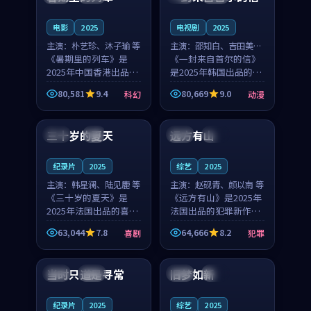
之...
与...
电影
2025
电视剧
2025
主演：
朴艺珍、沐子瑜 等
主演：
邵知白、吉田美琴
《暑期里的列车》是
等
《一封来自首尔的信》
2025年中国香港出品的
是2025年韩国出品的动
科幻新作，主创团队希
漫新作，主创团队希望
80,581
9.4
80,669
9.0
科幻
动漫
望用城市夜归人的故事
用高考往事的故事让观
99:12
99:48
让观众停下来想一想。
众停下来想一想。邵知
朴艺珍领衔，沐子瑜担
白领衔，吉田美琴担任
三十岁的夏天
远方有山
法国
4K
法国
独播
任重要角色，郑书延的
重要角色，谢承南的
叙...
叙...
纪录片
2025
综艺
2025
主演：
韩星澜、陆见鹿 等
主演：
赵砚青、颜以南 等
《三十岁的夏天》是
《远方有山》是2025年
2025年法国出品的喜剧
法国出品的犯罪新作，
新作，主创团队希望用
主创团队希望用高校追
63,044
7.8
64,666
8.2
喜剧
犯罪
深夜电台的故事让观众
梦的故事让观众停下来
99:32
99:08
停下来想一想。韩星澜
想一想。赵砚青领衔，
领衔，陆见鹿担任重要
颜以南担任重要角色，
当时只道是寻常
旧梦如新
泰国
杜比
中国
高分
角色，山田纯一的叙事
山田纯一的叙事节奏
节...
一...
纪录片
2025
综艺
2025