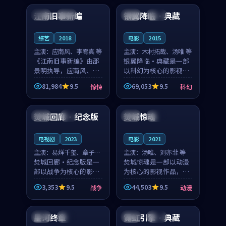
合作演出，影片在情感
纠葛，爱情元素贯穿始
江南旧事新编
银翼降临·典藏
日本
院线
中国
院线
层次与现实质感之间
终，节奏稳健而富有张
游...
力，...
综艺
2018
电影
2015
主演：
应南风、李宥真 等
主演：
木村拓哉、汤唯 等
《江南旧事新编》由邵
银翼降临·典藏是一部
景明执导，应南风、李
以科幻为核心的影视作
宥真领衔主演，是一部
品，围绕危机、反转与
81,984
9.5
69,053
9.5
惊悚
科幻
2018年上映的日本惊悚
人物成长展开，整体节
99:43
99:03
综艺。影片以邻里温情
奏紧凑，值得推荐观
为切入，呈现一段从初
看。
焚城回廊·纪念版
焚城惊魂
韩国
4K
泰国
院线
遇到告别都浸着真实
情...
电视剧
2023
电影
2021
主演：
易烊千玺、章子怡
主演：
汤唯、刘亦菲 等
等
焚城回廊·纪念版是一
焚城惊魂是一部以动漫
部以战争为核心的影视
为核心的影视作品，围
作品，围绕危机、反转
绕危机、反转与人物成
3,353
9.5
44,503
9.5
战争
动漫
与人物成长展开，整体
长展开，整体节奏紧
99:29
99:14
节奏紧凑，值得推荐观
凑，值得推荐观看。
看。
星河终章
霓虹引擎·典藏
中国
高分
日本
独播