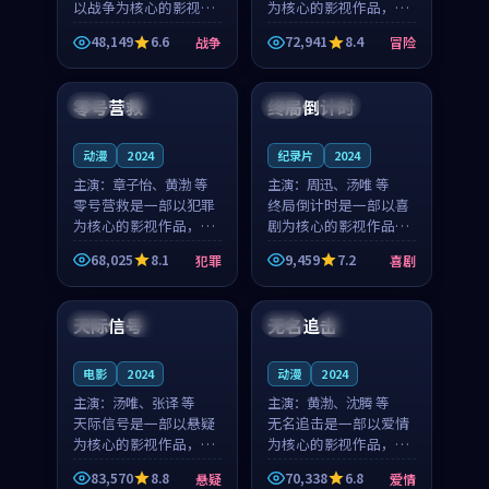
以战争为核心的影视作
为核心的影视作品，围
品，围绕危机、反转与
绕危机、反转与人物成
48,149
6.6
72,941
8.4
战争
冒险
人物成长展开，整体节
长展开，整体节奏紧
99:00
88:18
奏紧凑，值得推荐观
凑，值得推荐观看。
看。
零号营救
终局倒计时
泰国
热播
法国
完结
动漫
2024
纪录片
2024
主演：
章子怡、黄渤 等
主演：
周迅、汤唯 等
零号营救是一部以犯罪
终局倒计时是一部以喜
为核心的影视作品，围
剧为核心的影视作品，
绕危机、反转与人物成
围绕危机、反转与人物
68,025
8.1
9,459
7.2
犯罪
喜剧
长展开，整体节奏紧
成长展开，整体节奏紧
99:44
98:04
凑，值得推荐观看。
凑，值得推荐观看。
天际信号
无名追击
韩国
独播
中国
热播
电影
2024
动漫
2024
主演：
汤唯、张译 等
主演：
黄渤、沈腾 等
天际信号是一部以悬疑
无名追击是一部以爱情
为核心的影视作品，围
为核心的影视作品，围
绕危机、反转与人物成
绕危机、反转与人物成
83,570
8.8
70,338
6.8
悬疑
爱情
长展开，整体节奏紧
长展开，整体节奏紧