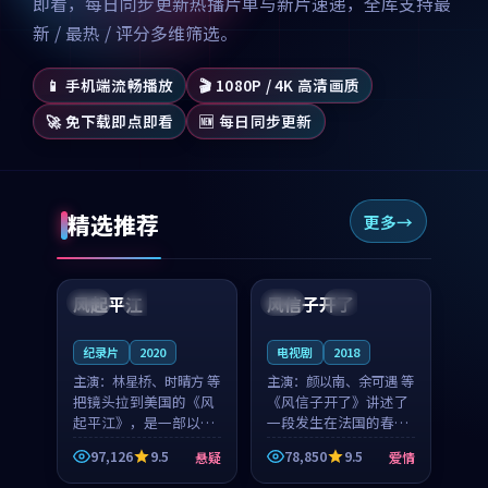
即看，每日同步更新热播片单与新片速递，全库支持最
新 / 最热 / 评分多维筛选。
📱 手机端流畅播放
🎬 1080P / 4K 高清画质
🚀 免下载即点即看
🆕 每日同步更新
精选推荐
更多
99:07
99:21
风起平江
风信子开了
美国
完结
法国
4K
纪录片
2020
电视剧
2018
主演：
林星桥、时晴方 等
主演：
颜以南、余可遇 等
把镜头拉到美国的《风
《风信子开了》讲述了
起平江》，是一部以时
一段发生在法国的春日
光记忆为底色的悬疑作
漫步故事。颜以南饰演
97,126
9.5
78,850
9.5
悬疑
爱情
品。林星桥和时晴方贡
的主角与余可遇的角色
99:53
99:13
献了2020年颇受关注的
因一场意外卷入更深的