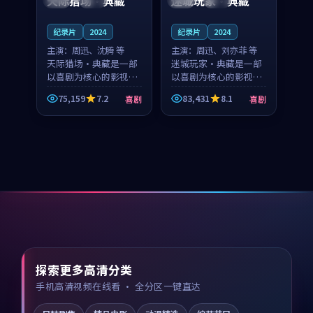
天际猎场·典藏
迷城玩家·典藏
纪录片
2024
纪录片
2024
主演：
周迅、沈腾 等
主演：
周迅、刘亦菲 等
天际猎场·典藏是一部
迷城玩家·典藏是一部
以喜剧为核心的影视作
以喜剧为核心的影视作
品，围绕危机、反转与
品，围绕危机、反转与
75,159
7.2
83,431
8.1
喜剧
喜剧
人物成长展开，整体节
人物成长展开，整体节
奏紧凑，值得推荐观
奏紧凑，值得推荐观
看。
看。
探索更多高清分类
手机高清视频在线看 · 全分区一键直达