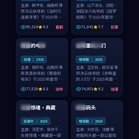
主演：
顾予安、戚南柯 等
主演：
山下凉太、沈知韵
邢沐云执导的《当时只
等
滨田凉介执导的《旧梦
道是寻常》于2025年面
如新》于2025年面世，
世，泰国的城市气质与
中国台湾的城市气质与
95,324
9.3
71,842
7.7
喜剧
犯罪
母女情深的人物心境共
异国相遇的人物心境共
99:20
99:56
同构筑了影片基调。顾
同构筑了影片基调。山
予安、戚南柯用细腻的
下凉太、沈知韵用细腻
黄昏的电车
余晖里的人们
日本
4K
泰国
完结
表演撑起整部喜剧电
的表演撑起整部犯罪
影...
电...
动漫
2025
电视剧
2025
主演：
周怀风、应南风 等
主演：
卫见秋、顾沂溪 等
陈思源执导的《黄昏的
邢沐云执导的《余晖里
电车》于2025年面世，
的人们》于2025年面
日本的城市气质与渔村
世，泰国的城市气质与
77,528
8.3
74,053
9.2
动作
动漫
故事的人物心境共同构
小镇生活的人物心境共
99:25
99:32
筑了影片基调。周怀
同构筑了影片基调。卫
风、应南风用细腻的表
见秋、顾沂溪用细腻的
长夜惊魂·典藏
终局码头
中国
韩国
演撑起整部动作电影，
表演撑起整部动漫电
剧...
影，...
连载中
连载中
纪录片
2024
电视剧
2024
主演：
河正宇、易烊千玺
主演：
刘亦菲、沈腾 等
等
长夜惊魂·典藏是一部
终局码头是一部以冒险