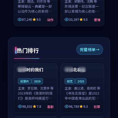
主演：
周迅、刘亦菲 等
主演：
梁朝伟、沈腾 等
寒锋疑云·典藏是一部
异境迷雾·纪念版是一
以动作为核心的影视作
部以爱情为核心的影视
品，围绕危机、反转与
作品，围绕危机、反转
87,245
9.5
33,397
9.5
动作
爱情
人物成长展开，整体节
与人物成长展开，整体
奏紧凑，值得推荐观
节奏紧凑，值得推荐观
看。
看。
热门排行
完整榜单
99:22
99:18
致那时的我们
寻找北极星
中国
4K
中国
4K
纪录片
2019
综艺
2023
主演：
罗见微、沈意林 等
主演：
谢以诺、高若初 等
2019年的《致那时的我
《寻找北极星》是2023
们》是高桥纯再度打磨
年中国香港出品的犯罪
的喜剧佳作。中国大陆
新作，主创团队希望用
98,831
7.8
98,780
9.3
喜剧
犯罪
的取景与都市寓言的氛
公路冒险的故事让观众
99:44
99:40
围相互成就，罗见微与
停下来想一想。谢以诺