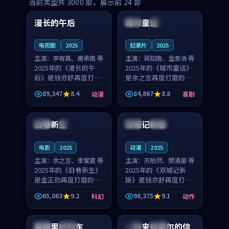
99:16
99:52
当前类型共
3000
部，展示前
24
部
漫长的午后
城市童话
中国
高分
美国
院线
电视剧
2025
纪录片
2025
主演：
李宥真、谢承南 等
主演：
蒋知南、金泰浩 等
2025年的《漫长的午
2025年的《城市童话》
后》是钱亦舒再度打磨
是余之言再度打磨的喜
的动漫佳作。中国大陆
剧佳作。美国的取景与
89,347
8.4
84,867
8.8
动漫
喜剧
的取景与海岛日常的氛
历史战争的氛围相互成
99:04
99:40
围相互成就，李宥真与
就，蒋知南与金泰浩的
谢承南的对手戏自然克
对手戏自然克制，让整
旧巷新生
双城记新版
英国
完结
中国
独播
制，让整部影片在悬念
部影片在悬念与温度
与...
之...
电影
2025
动漫
2025
主演：
余之言、季棠夏 等
主演：
苏柏然、樊清晏 等
2025年的《旧巷新生》
2025年的《双城记新
是金正勋再度打磨的科
版》是钱亦舒再度打磨
幻佳作。英国的取景与
的动作佳作。中国大陆
65,063
9.2
98,375
9.1
科幻
动作
雨夜物语的氛围相互成
的取景与沙漠探险的氛
99:24
99:36
就，余之言与季棠夏的
围相互成就，苏柏然与
对手戏自然克制，让整
樊清晏的对手戏自然克
暑期里的列车
一封来自首尔的信
中国
杜比
韩国
热播
部影片在悬念与温度
制，让整部影片在悬念