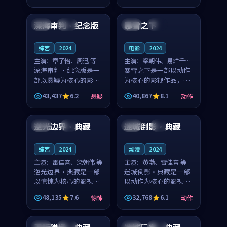
99:08
99:20
凑，值得推荐观看。
凑，值得推荐观看。
深海审判·纪念版
暴雪之下
泰国
热播
韩国
热播
综艺
2024
电影
2024
主演：
章子怡、周迅 等
主演：
梁朝伟、易烊千玺
深海审判·纪念版是一
等
暴雪之下是一部以动作
部以悬疑为核心的影视
为核心的影视作品，围
作品，围绕危机、反转
绕危机、反转与人物成
43,437
6.2
40,867
8.1
悬疑
动作
与人物成长展开，整体
长展开，整体节奏紧
99:52
99:57
节奏紧凑，值得推荐观
凑，值得推荐观看。
看。
逆光边界·典藏
迷城倒影·典藏
日本
4K
韩国
4K
综艺
2024
动漫
2024
主演：
雷佳音、梁朝伟 等
主演：
黄渤、雷佳音 等
逆光边界·典藏是一部
迷城倒影·典藏是一部
以惊悚为核心的影视作
以动作为核心的影视作
品，围绕危机、反转与
品，围绕危机、反转与
48,135
7.6
32,768
6.1
惊悚
动作
人物成长展开，整体节
人物成长展开，整体节
99:27
99:42
奏紧凑，值得推荐观
奏紧凑，值得推荐观
看。
看。
中国
完结
日本
杜比