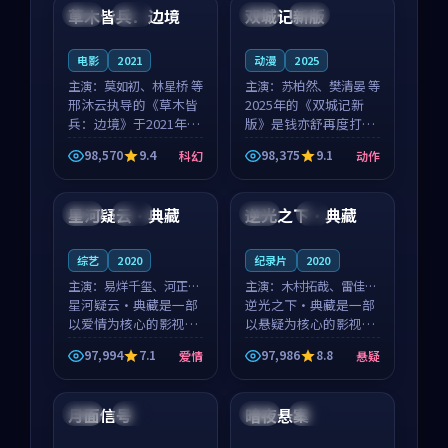
沈意林的对手戏自然克
领衔，高若初担任重要
草木皆兵：边境
双城记新版
泰国
独播
中国
独播
制，让整部影片在悬
角色，戚南柯的叙事
念...
节...
电影
2021
动漫
2025
主演：
莫如初、林星桥 等
主演：
苏柏然、樊清晏 等
邢沐云执导的《草木皆
2025年的《双城记新
兵：边境》于2021年面
版》是钱亦舒再度打磨
世，泰国的城市气质与
的动作佳作。中国大陆
98,570
9.4
98,375
9.1
科幻
动作
校园青春的人物心境共
的取景与沙漠探险的氛
99:42
99:22
同构筑了影片基调。莫
围相互成就，苏柏然与
如初、林星桥用细腻的
樊清晏的对手戏自然克
星河疑云·典藏
逆光之下·典藏
法国
独播
中国
4K
表演撑起整部科幻电
制，让整部影片在悬念
影...
与...
综艺
2020
纪录片
2020
主演：
易烊千玺、河正宇
主演：
木村拓哉、雷佳音
等
星河疑云·典藏是一部
等
逆光之下·典藏是一部
以爱情为核心的影视作
以悬疑为核心的影视作
品，围绕危机、反转与
品，围绕危机、反转与
97,994
7.1
97,986
8.8
爱情
悬疑
人物成长展开，整体节
人物成长展开，整体节
99:35
99:40
奏紧凑，值得推荐观
奏紧凑，值得推荐观
看。
看。
月面信号
暗夜悬案
日本
杜比
韩国
高分