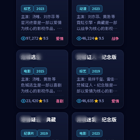
综艺
2023
动漫
2023
主演：
汤唯、刘亦菲 等
主演：
刘亦菲、黄渤 等
星河终章是一部以爱情
霓虹引擎·典藏是一部
为核心的影视作品，围
以战争为核心的影视作
绕危机、反转与人物成
品，围绕危机、反转与
97,272
9.5
46,224
9.5
爱情
战争
长展开，整体节奏紧
人物成长展开，整体节
99:15
99:13
凑，值得推荐观看。
奏紧凑，值得推荐观
看。
危城逃生
焚城证人·纪念版
中国
完结
中国
高分
电影
2015
综艺
2019
主演：
汤唯、黄渤 等
主演：
易烊千玺、雷佳音
危城逃生是一部以喜剧
等
焚城证人·纪念版是一
为核心的影视作品，围
部以爱情为核心的影视
绕危机、反转与人物成
作品，围绕危机、反转
23,420
9.5
46,635
9.5
喜剧
爱情
长展开，整体节奏紧
与人物成长展开，整体
99:06
96:45
凑，值得推荐观看。
节奏紧凑，值得推荐观
看。
寒锋疑云·典藏
异境迷雾·纪念版
日本
高分
中国
4K
纪录片
2019
电影
2023