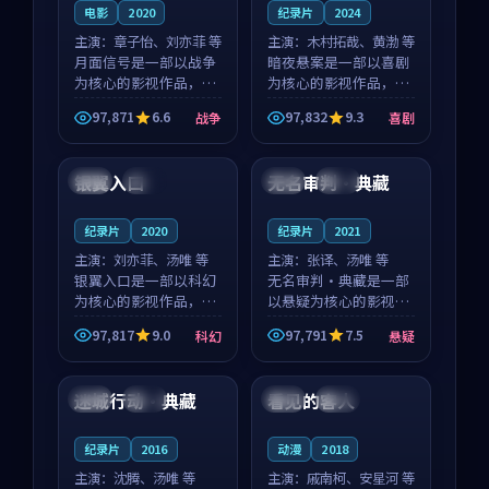
电影
2020
纪录片
2024
主演：
章子怡、刘亦菲 等
主演：
木村拓哉、黄渤 等
月面信号是一部以战争
暗夜悬案是一部以喜剧
为核心的影视作品，围
为核心的影视作品，围
绕危机、反转与人物成
绕危机、反转与人物成
97,871
6.6
97,832
9.3
战争
喜剧
长展开，整体节奏紧
长展开，整体节奏紧
99:26
99:28
凑，值得推荐观看。
凑，值得推荐观看。
银翼入口
无名审判·典藏
法国
杜比
中国
热播
纪录片
2020
纪录片
2021
主演：
刘亦菲、汤唯 等
主演：
张译、汤唯 等
银翼入口是一部以科幻
无名审判·典藏是一部
为核心的影视作品，围
以悬疑为核心的影视作
绕危机、反转与人物成
品，围绕危机、反转与
97,817
9.0
97,791
7.5
科幻
悬疑
长展开，整体节奏紧
人物成长展开，整体节
88:48
99:05
凑，值得推荐观看。
奏紧凑，值得推荐观
看。
迷城行动·典藏
看见的客人
中国
完结
泰国
完结
纪录片
2016
动漫
2018
主演：
沈腾、汤唯 等
主演：
戚南柯、安星河 等