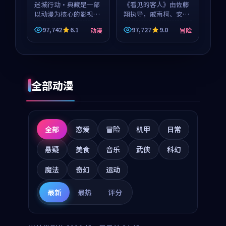
迷城行动·典藏是一部
《看见的客人》由佐藤
以动漫为核心的影视作
翔执导，戚南柯、安星
品，围绕危机、反转与
河领衔主演，是一部
97,742
6.1
97,727
9.0
动漫
冒险
人物成长展开，整体节
2018年上映的泰国冒险
奏紧凑，值得推荐观
动漫。影片以海岸抒情
看。
为切入，呈现一段从初
遇到告别都浸着真实情
绪...
全部动漫
全部
恋爱
冒险
机甲
日常
悬疑
美食
音乐
武侠
科幻
魔法
奇幻
运动
最新
最热
评分