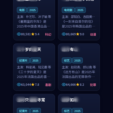
之...
与...
电影
2025
电视剧
2025
主演：
朴艺珍、沐子瑜 等
主演：
邵知白、吉田美琴
《暑期里的列车》是
等
《一封来自首尔的信》
2025年中国香港出品的
是2025年韩国出品的动
科幻新作，主创团队希
漫新作，主创团队希望
80,581
9.4
80,669
9.0
科幻
动漫
望用城市夜归人的故事
用高考往事的故事让观
99:12
99:48
让观众停下来想一想。
众停下来想一想。邵知
朴艺珍领衔，沐子瑜担
白领衔，吉田美琴担任
三十岁的夏天
远方有山
法国
4K
法国
独播
任重要角色，郑书延的
重要角色，谢承南的
叙...
叙...
纪录片
2025
综艺
2025
主演：
韩星澜、陆见鹿 等
主演：
赵砚青、颜以南 等
《三十岁的夏天》是
《远方有山》是2025年
2025年法国出品的喜剧
法国出品的犯罪新作，
新作，主创团队希望用
主创团队希望用高校追
63,044
7.8
64,666
8.2
喜剧
犯罪
深夜电台的故事让观众
梦的故事让观众停下来
99:32
99:08
停下来想一想。韩星澜
想一想。赵砚青领衔，
领衔，陆见鹿担任重要
颜以南担任重要角色，
当时只道是寻常
旧梦如新
泰国
杜比
中国
高分
角色，山田纯一的叙事
山田纯一的叙事节奏
节...
一...
纪录片
2025
综艺
2025