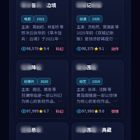
沈意林的对手戏自然克
领衔，高若初担任重要
草木皆兵：边境
双城记新版
泰国
独播
中国
独播
制，让整部影片在悬
角色，戚南柯的叙事
念...
节...
电影
2021
动漫
2025
主演：
莫如初、林星桥 等
主演：
苏柏然、樊清晏 等
邢沐云执导的《草木皆
2025年的《双城记新
兵：边境》于2021年面
版》是钱亦舒再度打磨
世，泰国的城市气质与
的动作佳作。中国大陆
98,570
9.4
98,375
9.1
科幻
动作
校园青春的人物心境共
的取景与沙漠探险的氛
99:18
99:39
同构筑了影片基调。莫
围相互成就，苏柏然与
如初、林星桥用细腻的
樊清晏的对手戏自然克
狂潮降临
雾岛围猎
韩国
热播
美国
杜比
表演撑起整部科幻电
制，让整部影片在悬念
影...
与...
纪录片
2020
综艺
2019
主演：
周迅、黄渤 等
主演：
张译、沈腾 等
狂潮降临是一部以科幻
雾岛围猎是一部以惊悚
为核心的影视作品，围
为核心的影视作品，围
绕危机、反转与人物成
绕危机、反转与人物成
97,999
6.7
97,980
9.0
科幻
惊悚
长展开，整体节奏紧
长展开，整体节奏紧
97:59
99:05
凑，值得推荐观看。
凑，值得推荐观看。
焚城悬案
风暴围猎·典藏
韩国
杜比
中国
完结