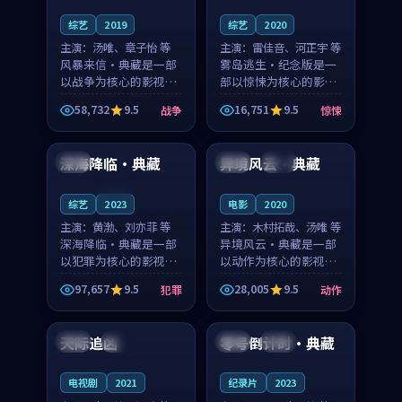
综艺
2019
综艺
2020
主演：
汤唯、章子怡 等
主演：
雷佳音、河正宇 等
风暴来信·典藏是一部
雾岛逃生·纪念版是一
以战争为核心的影视作
部以惊悚为核心的影视
品，围绕危机、反转与
作品，围绕危机、反转
58,732
9.5
16,751
9.5
战争
惊悚
人物成长展开，整体节
与人物成长展开，整体
99:20
99:41
奏紧凑，值得推荐观
节奏紧凑，值得推荐观
看。
看。
深海降临·典藏
异境风云·典藏
中国
日本
完结
连载中
综艺
2023
电影
2020
主演：
黄渤、刘亦菲 等
主演：
木村拓哉、汤唯 等
深海降临·典藏是一部
异境风云·典藏是一部
以犯罪为核心的影视作
以动作为核心的影视作
品，围绕危机、反转与
品，围绕危机、反转与
97,657
9.5
28,005
9.5
犯罪
动作
人物成长展开，整体节
人物成长展开，整体节
93:50
99:59
奏紧凑，值得推荐观
奏紧凑，值得推荐观
看。
看。
天际追凶
零号倒计时·典藏
英国
院线
美国
高分
电视剧
2021
纪录片
2023