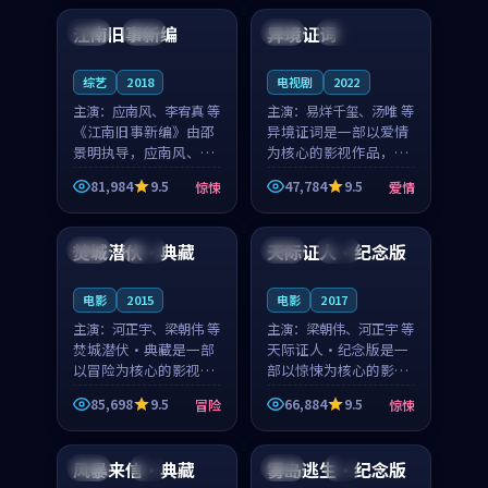
合作演出，影片在情感
纠葛，爱情元素贯穿始
江南旧事新编
异境证词
日本
院线
中国
高分
层次与现实质感之间
终，节奏稳健而富有张
游...
力，...
综艺
2018
电视剧
2022
主演：
应南风、李宥真 等
主演：
易烊千玺、汤唯 等
《江南旧事新编》由邵
异境证词是一部以爱情
景明执导，应南风、李
为核心的影视作品，围
宥真领衔主演，是一部
绕危机、反转与人物成
81,984
9.5
47,784
9.5
惊悚
爱情
2018年上映的日本惊悚
长展开，整体节奏紧
91:38
99:54
综艺。影片以邻里温情
凑，值得推荐观看。
为切入，呈现一段从初
焚城潜伏·典藏
天际证人·纪念版
中国
高分
韩国
热播
遇到告别都浸着真实
情...
电影
2015
电影
2017
主演：
河正宇、梁朝伟 等
主演：
梁朝伟、河正宇 等
焚城潜伏·典藏是一部
天际证人·纪念版是一
以冒险为核心的影视作
部以惊悚为核心的影视
品，围绕危机、反转与
作品，围绕危机、反转
85,698
9.5
66,884
9.5
冒险
惊悚
人物成长展开，整体节
与人物成长展开，整体
99:06
99:12
奏紧凑，值得推荐观
节奏紧凑，值得推荐观
看。
看。
风暴来信·典藏
雾岛逃生·纪念版
法国
4K
英国
4K