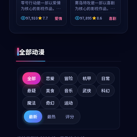
零号行动是一部以爱情
雾岛特攻是一部以喜剧
为核心的影视作品，围
为核心的影视作品，围
绕危机、反转与人物成
绕危机、反转与人物成
97,910
7.7
97,895
8.6
爱情
喜剧
长展开，整体节奏紧
长展开，整体节奏紧
凑，值得推荐观看。
凑，值得推荐观看。
全部动漫
全部
恋爱
冒险
机甲
日常
悬疑
美食
音乐
武侠
科幻
魔法
奇幻
运动
最新
最热
评分