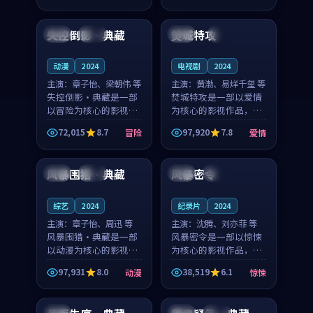
99:11
99:52
奏紧凑，值得推荐观
凑，值得推荐观看。
看。
失控倒影·典藏
焚城特攻
中国
高分
英国
4K
动漫
2024
电视剧
2024
主演：
章子怡、梁朝伟 等
主演：
黄渤、易烊千玺 等
失控倒影·典藏是一部
焚城特攻是一部以爱情
以冒险为核心的影视作
为核心的影视作品，围
品，围绕危机、反转与
绕危机、反转与人物成
72,015
8.7
97,920
7.8
冒险
爱情
人物成长展开，整体节
长展开，整体节奏紧
99:05
99:48
奏紧凑，值得推荐观
凑，值得推荐观看。
看。
风暴围猎·典藏
风暴密令
中国
完结
中国
热播
综艺
2024
纪录片
2024
主演：
章子怡、周迅 等
主演：
沈腾、刘亦菲 等
风暴围猎·典藏是一部
风暴密令是一部以惊悚
以动漫为核心的影视作
为核心的影视作品，围
品，围绕危机、反转与
绕危机、反转与人物成
97,931
8.0
38,519
6.1
动漫
惊悚
人物成长展开，整体节
长展开，整体节奏紧
99:45
99:06
奏紧凑，值得推荐观
凑，值得推荐观看。
看。
韩国
美国
高分