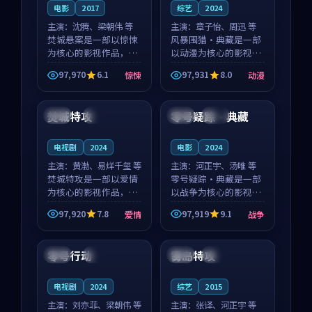
电影
2017
综艺
2024
主演：
沈腾、梁朝伟 等
主演：
章子怡、周迅 等
焚城悬案是一部以惊悚
风暴围猎·典藏是一部
为核心的影视作品，围
以动漫为核心的影视作
绕危机、反转与人物成
品，围绕危机、反转与
97,970
6.1
97,931
8.0
惊悚
动漫
长展开，整体节奏紧
人物成长展开，整体节
99:52
99:05
凑，值得推荐观看。
奏紧凑，值得推荐观
看。
焚城特攻
零号疑踪·典藏
英国
4K
法国
院线
电视剧
2024
电影
2024
主演：
黄渤、易烊千玺 等
主演：
河正宇、汤唯 等
焚城特攻是一部以爱情
零号疑踪·典藏是一部
为核心的影视作品，围
以战争为核心的影视作
绕危机、反转与人物成
品，围绕危机、反转与
97,920
7.8
97,919
9.1
爱情
战争
长展开，整体节奏紧
人物成长展开，整体节
99:46
99:15
凑，值得推荐观看。
奏紧凑，值得推荐观
看。
零号行动
雾岛特攻
中国
4K
中国
高分
电视剧
2024
综艺
2015
主演：
刘亦菲、梁朝伟 等
主演：
张译、河正宇 等