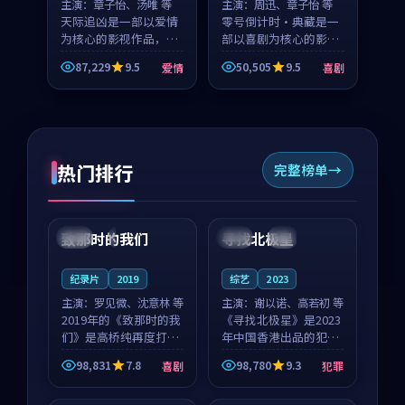
主演：
章子怡、汤唯 等
主演：
周迅、章子怡 等
天际追凶是一部以爱情
零号倒计时·典藏是一
为核心的影视作品，围
部以喜剧为核心的影视
绕危机、反转与人物成
作品，围绕危机、反转
87,229
9.5
50,505
9.5
爱情
喜剧
长展开，整体节奏紧
与人物成长展开，整体
凑，值得推荐观看。
节奏紧凑，值得推荐观
看。
热门排行
完整榜单
99:22
99:18
致那时的我们
寻找北极星
中国
4K
中国
4K
纪录片
2019
综艺
2023
主演：
罗见微、沈意林 等
主演：
谢以诺、高若初 等
2019年的《致那时的我
《寻找北极星》是2023
们》是高桥纯再度打磨
年中国香港出品的犯罪
的喜剧佳作。中国大陆
新作，主创团队希望用
98,831
7.8
98,780
9.3
喜剧
犯罪
的取景与都市寓言的氛
公路冒险的故事让观众
99:44
99:40
围相互成就，罗见微与
停下来想一想。谢以诺