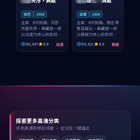
月面失序·典藏
雾岛疑云·典藏
连载中
综艺
2024
动漫
2024
主演：
木村拓哉、河正宇
主演：
木村拓哉、周迅 等
等
月面失序·典藏是一部
雾岛疑云·典藏是一部
以动漫为核心的影视作
以悬疑为核心的影视作
品，围绕危机、反转与
品，围绕危机、反转与
80,447
6.9
50,421
6.9
动漫
悬疑
人物成长展开，整体节
人物成长展开，整体节
奏紧凑，值得推荐观
奏紧凑，值得推荐观
看。
看。
探索更多高清分类
手机高清视频在线看 · 全分区一键直达