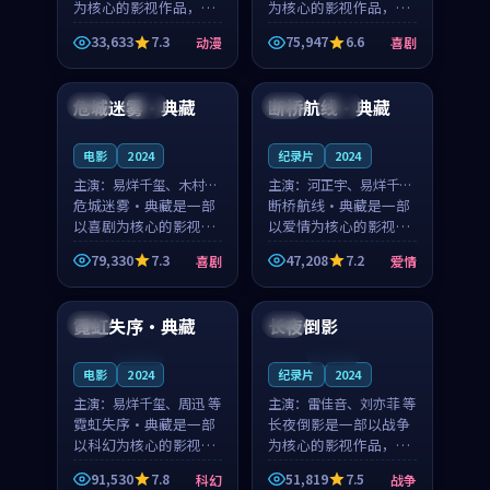
为核心的影视作品，围
为核心的影视作品，围
绕危机、反转与人物成
绕危机、反转与人物成
33,633
7.3
75,947
6.6
动漫
喜剧
长展开，整体节奏紧
长展开，整体节奏紧
99:59
99:07
凑，值得推荐观看。
凑，值得推荐观看。
危城迷雾·典藏
断桥航线·典藏
中国
杜比
中国
热播
电影
2024
纪录片
2024
主演：
易烊千玺、木村拓
主演：
河正宇、易烊千玺
哉 等
危城迷雾·典藏是一部
等
断桥航线·典藏是一部
以喜剧为核心的影视作
以爱情为核心的影视作
品，围绕危机、反转与
品，围绕危机、反转与
79,330
7.3
47,208
7.2
喜剧
爱情
人物成长展开，整体节
人物成长展开，整体节
99:33
99:35
奏紧凑，值得推荐观
奏紧凑，值得推荐观
看。
看。
霓虹失序·典藏
长夜倒影
泰国
法国
连载中
连载中
电影
2024
纪录片
2024
主演：
易烊千玺、周迅 等
主演：
雷佳音、刘亦菲 等
霓虹失序·典藏是一部
长夜倒影是一部以战争
以科幻为核心的影视作
为核心的影视作品，围
品，围绕危机、反转与
绕危机、反转与人物成
91,530
7.8
51,819
7.5
科幻
战争
人物成长展开，整体节
长展开，整体节奏紧