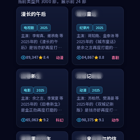
99:16
99:52
当前类型共
3000
部，展示前
24
部
漫长的午后
城市童话
中国
高分
美国
院线
电视剧
2025
纪录片
2025
主演：
李宥真、谢承南 等
主演：
蒋知南、金泰浩 等
2025年的《漫长的午
2025年的《城市童话》
后》是钱亦舒再度打磨
是余之言再度打磨的喜
的动漫佳作。中国大陆
剧佳作。美国的取景与
89,347
8.4
84,867
8.8
动漫
喜剧
的取景与海岛日常的氛
历史战争的氛围相互成
99:04
99:40
围相互成就，李宥真与
就，蒋知南与金泰浩的
谢承南的对手戏自然克
对手戏自然克制，让整
旧巷新生
双城记新版
英国
完结
中国
独播
制，让整部影片在悬念
部影片在悬念与温度
与...
之...
电影
2025
动漫
2025
主演：
余之言、季棠夏 等
主演：
苏柏然、樊清晏 等
2025年的《旧巷新生》
2025年的《双城记新
是金正勋再度打磨的科
版》是钱亦舒再度打磨
幻佳作。英国的取景与
的动作佳作。中国大陆
65,063
9.2
98,375
9.1
科幻
动作
雨夜物语的氛围相互成
的取景与沙漠探险的氛
99:24
99:36
就，余之言与季棠夏的
围相互成就，苏柏然与
对手戏自然克制，让整
樊清晏的对手戏自然克
暑期里的列车
一封来自首尔的信
中国
杜比
韩国
热播
部影片在悬念与温度
制，让整部影片在悬念