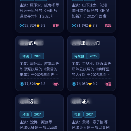
主演：
顾予安、戚南柯 等
主演：
山下凉太、沈知韵
邢沐云执导的《当时只
等
滨田凉介执导的《旧梦
道是寻常》于2025年面
如新》于2025年面世，
世，泰国的城市气质与
中国台湾的城市气质与
95,324
9.3
71,842
7.7
喜剧
犯罪
母女情深的人物心境共
异国相遇的人物心境共
99:20
99:56
同构筑了影片基调。顾
同构筑了影片基调。山
予安、戚南柯用细腻的
下凉太、沈知韵用细腻
黄昏的电车
余晖里的人们
日本
4K
泰国
完结
表演撑起整部喜剧电
的表演撑起整部犯罪
影...
电...
动漫
2025
电视剧
2025
主演：
周怀风、应南风 等
主演：
卫见秋、顾沂溪 等
陈思源执导的《黄昏的
邢沐云执导的《余晖里
电车》于2025年面世，
的人们》于2025年面
日本的城市气质与渔村
世，泰国的城市气质与
77,528
8.3
74,053
9.2
动作
动漫
故事的人物心境共同构
小镇生活的人物心境共
99:28
99:07
筑了影片基调。周怀
同构筑了影片基调。卫
风、应南风用细腻的表
见秋、顾沂溪用细腻的
迷城远征
迷城证人
韩国
杜比
日本
4K
演撑起整部动作电影，
表演撑起整部动漫电
剧...
影，...
动漫
2024
电影
2024
主演：
沈腾、黄渤 等
主演：
黄渤、章子怡 等
迷城远征是一部以动漫
迷城证人是一部以喜剧