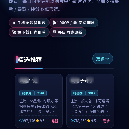
即看，每日同步更新热播片单与新片速递，全库支持最
新 / 最热 / 评分多维筛选。
📱 手机端流畅播放
🎬 1080P / 4K 高清画质
🚀 免下载即点即看
🆕 每日同步更新
精选推荐
更多
99:07
99:21
风起平江
风信子开了
美国
完结
法国
4K
纪录片
2020
电视剧
2018
主演：
林星桥、时晴方 等
主演：
颜以南、余可遇 等
把镜头拉到美国的《风
《风信子开了》讲述了
起平江》，是一部以时
一段发生在法国的春日
光记忆为底色的悬疑作
漫步故事。颜以南饰演
97,126
9.5
78,850
9.5
悬疑
爱情
品。林星桥和时晴方贡
的主角与余可遇的角色
99:53
99:11
献了2020年颇受关注的
因一场意外卷入更深的