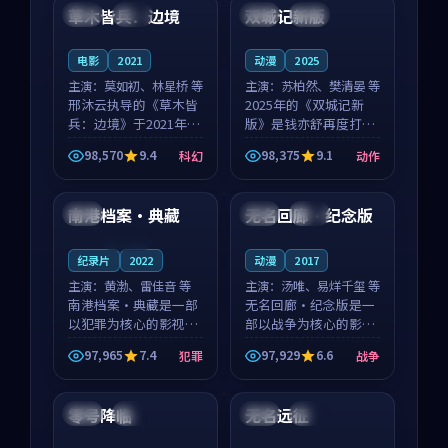
沈意林的对手戏自然克
领衔，高若初担任重要
草木皆兵：边境
双城记新版
泰国
独播
中国
独播
制，让整部影片在悬
角色，戚南柯的叙事
念...
节...
电影
2021
动漫
2025
主演：
莫如初、林星桥 等
主演：
苏柏然、樊清晏 等
邢沐云执导的《草木皆
2025年的《双城记新
兵：边境》于2021年面
版》是钱亦舒再度打磨
世，泰国的城市气质与
的动作佳作。中国大陆
98,570
9.4
98,375
9.1
科幻
动作
校园青春的人物心境共
的取景与沙漠探险的氛
99:40
99:04
同构筑了影片基调。莫
围相互成就，苏柏然与
如初、林星桥用细腻的
樊清晏的对手戏自然克
南港档案·典藏
无名回廊·纪念版
泰国
中国
杜比
表演撑起整部科幻电
制，让整部影片在悬念
影...
与...
连载中
纪录片
2022
动漫
2017
主演：
黄渤、雷佳音 等
主演：
汤唯、易烊千玺 等
南港档案·典藏是一部
无名回廊·纪念版是一
以犯罪为核心的影视作
部以战争为核心的影视
品，围绕危机、反转与
作品，围绕危机、反转
97,965
7.4
97,929
6.6
犯罪
战争
人物成长展开，整体节
与人物成长展开，整体
99:45
99:27
奏紧凑，值得推荐观
节奏紧凑，值得推荐观
看。
看。
零号降临
无名远征
法国
杜比
日本
完结