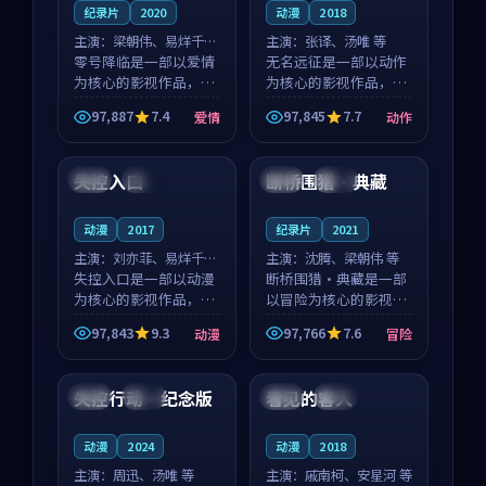
纪录片
2020
动漫
2018
主演：
梁朝伟、易烊千玺
主演：
张译、汤唯 等
等
零号降临是一部以爱情
无名远征是一部以动作
为核心的影视作品，围
为核心的影视作品，围
绕危机、反转与人物成
绕危机、反转与人物成
97,887
7.4
97,845
7.7
爱情
动作
长展开，整体节奏紧
长展开，整体节奏紧
99:27
99:53
凑，值得推荐观看。
凑，值得推荐观看。
失控入口
断桥围猎·典藏
韩国
独播
日本
高分
动漫
2017
纪录片
2021
主演：
刘亦菲、易烊千玺
主演：
沈腾、梁朝伟 等
等
失控入口是一部以动漫
断桥围猎·典藏是一部
为核心的影视作品，围
以冒险为核心的影视作
绕危机、反转与人物成
品，围绕危机、反转与
97,843
9.3
97,766
7.6
动漫
冒险
长展开，整体节奏紧
人物成长展开，整体节
99:07
99:05
凑，值得推荐观看。
奏紧凑，值得推荐观
看。
失控行动·纪念版
看见的客人
美国
院线
泰国
完结
动漫
2024
动漫
2018
主演：
周迅、汤唯 等
主演：
戚南柯、安星河 等