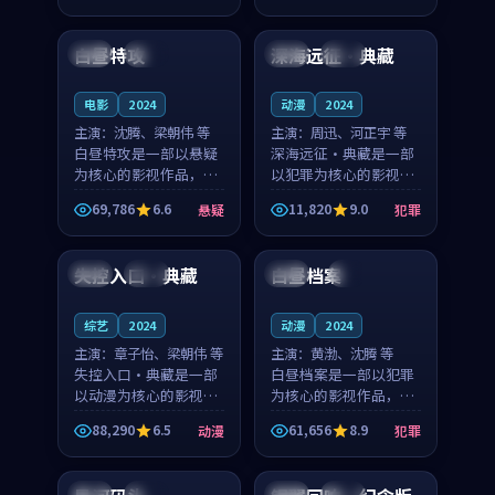
99:45
93:18
奏紧凑，值得推荐观
奏紧凑，值得推荐观
看。
看。
白昼特攻
深海远征·典藏
美国
热播
法国
独播
电影
2024
动漫
2024
主演：
沈腾、梁朝伟 等
主演：
周迅、河正宇 等
白昼特攻是一部以悬疑
深海远征·典藏是一部
为核心的影视作品，围
以犯罪为核心的影视作
绕危机、反转与人物成
品，围绕危机、反转与
69,786
6.6
11,820
9.0
悬疑
犯罪
长展开，整体节奏紧
人物成长展开，整体节
99:04
99:47
凑，值得推荐观看。
奏紧凑，值得推荐观
看。
失控入口·典藏
白昼档案
日本
热播
中国
4K
综艺
2024
动漫
2024
主演：
章子怡、梁朝伟 等
主演：
黄渤、沈腾 等
失控入口·典藏是一部
白昼档案是一部以犯罪
以动漫为核心的影视作
为核心的影视作品，围
品，围绕危机、反转与
绕危机、反转与人物成
88,290
6.5
61,656
8.9
动漫
犯罪
人物成长展开，整体节
长展开，整体节奏紧
99:17
99:52
奏紧凑，值得推荐观
凑，值得推荐观看。
看。
日本
杜比
韩国
完结