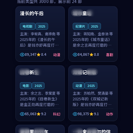
99:16
99:52
当前类型共
3000
部，展示前
24
部
漫长的午后
城市童话
中国
高分
美国
院线
电视剧
2025
纪录片
2025
主演：
李宥真、谢承南 等
主演：
蒋知南、金泰浩 等
2025年的《漫长的午
2025年的《城市童话》
后》是钱亦舒再度打磨
是余之言再度打磨的喜
的动漫佳作。中国大陆
剧佳作。美国的取景与
89,347
8.4
84,867
8.8
动漫
喜剧
的取景与海岛日常的氛
历史战争的氛围相互成
99:04
99:40
围相互成就，李宥真与
就，蒋知南与金泰浩的
谢承南的对手戏自然克
对手戏自然克制，让整
旧巷新生
双城记新版
英国
完结
中国
独播
制，让整部影片在悬念
部影片在悬念与温度
与...
之...
电影
2025
动漫
2025
主演：
余之言、季棠夏 等
主演：
苏柏然、樊清晏 等
2025年的《旧巷新生》
2025年的《双城记新
是金正勋再度打磨的科
版》是钱亦舒再度打磨
幻佳作。英国的取景与
的动作佳作。中国大陆
65,063
9.2
98,375
9.1
科幻
动作
雨夜物语的氛围相互成
的取景与沙漠探险的氛
99:24
99:36
就，余之言与季棠夏的
围相互成就，苏柏然与
对手戏自然克制，让整
樊清晏的对手戏自然克
暑期里的列车
一封来自首尔的信
中国
杜比
韩国
热播
部影片在悬念与温度
制，让整部影片在悬念