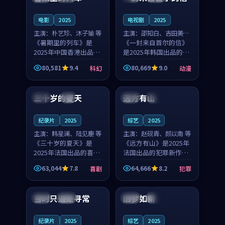
之...
与...
电影
2025
电视剧
2025
主演：
朴艺珍、沐子瑜 等
主演：
邵知白、吉田美琴
《暑期里的列车》是
等
《一封来自首尔的信》
2025年中国香港出品的
是2025年韩国出品的动
科幻新作，主创团队希
漫新作，主创团队希望
80,581
9.4
80,669
9.0
科幻
动漫
望用城市夜归人的故事
用高考往事的故事让观
99:12
99:48
让观众停下来想一想。
众停下来想一想。邵知
朴艺珍领衔，沐子瑜担
白领衔，吉田美琴担任
三十岁的夏天
远方有山
法国
4K
法国
独播
任重要角色，郑书延的
重要角色，谢承南的
叙...
叙...
纪录片
2025
综艺
2025
主演：
韩星澜、陆见鹿 等
主演：
赵砚青、颜以南 等
《三十岁的夏天》是
《远方有山》是2025年
2025年法国出品的喜剧
法国出品的犯罪新作，
新作，主创团队希望用
主创团队希望用高校追
63,044
7.8
64,666
8.2
喜剧
犯罪
深夜电台的故事让观众
梦的故事让观众停下来
99:32
99:08
停下来想一想。韩星澜
想一想。赵砚青领衔，
领衔，陆见鹿担任重要
颜以南担任重要角色，
当时只道是寻常
旧梦如新
泰国
杜比
中国
高分
角色，山田纯一的叙事
山田纯一的叙事节奏
节...
一...
纪录片
2025
综艺
2025