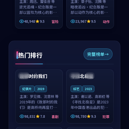
主演：
周迅、雷佳音 等
主演：
章子怡、沈腾 等
逆光追缉·纪念版是一
暗夜追凶·纪念版是一
部以冒险为核心的影视
部以动作为核心的影视
作品，围绕危机、反转
作品，围绕危机、反转
48,948
9.5
23,967
9.5
冒险
动作
与人物成长展开，整体
与人物成长展开，整体
节奏紧凑，值得推荐观
节奏紧凑，值得推荐观
看。
看。
热门排行
完整榜单
99:22
99:18
致那时的我们
寻找北极星
中国
4K
中国
4K
纪录片
2019
综艺
2023
主演：
罗见微、沈意林 等
主演：
谢以诺、高若初 等
2019年的《致那时的我
《寻找北极星》是2023
们》是高桥纯再度打磨
年中国香港出品的犯罪
的喜剧佳作。中国大陆
新作，主创团队希望用
98,831
7.8
98,780
9.3
喜剧
犯罪
的取景与都市寓言的氛
公路冒险的故事让观众
99:44
99:40
围相互成就，罗见微与
停下来想一想。谢以诺