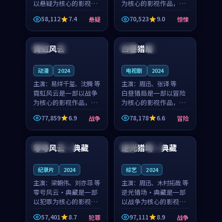
以悬疑为核心的影视作
为核心的影视作品，围
品，围绕危机、反转与
绕危机、反转与人物成
58,112
7.4
70,523
9.0
悬疑
惊悚
人物成长展开，整体节
长展开，整体节奏紧
99:25
99:22
奏紧凑，值得推荐观
凑，值得推荐观看。
看。
霓虹风云
白昼猎局
泰国
高分
法国
热播
动漫
2024
电视剧
2024
主演：
易烊千玺、沈腾 等
主演：
周迅、张译 等
霓虹风云是一部以战争
白昼猎局是一部以冒险
为核心的影视作品，围
为核心的影视作品，围
绕危机、反转与人物成
绕危机、反转与人物成
77,859
6.9
78,178
6.6
战争
冒险
长展开，整体节奏紧
长展开，整体节奏紧
99:59
99:58
凑，值得推荐观看。
凑，值得推荐观看。
零号风云·典藏
逆光猎场·典藏
日本
高分
日本
热播
纪录片
2024
综艺
2024
主演：
梁朝伟、刘亦菲 等
主演：
周迅、木村拓哉 等
零号风云·典藏是一部
逆光猎场·典藏是一部
以犯罪为核心的影视作
以战争为核心的影视作
品，围绕危机、反转与
品，围绕危机、反转与
57,401
8.7
97,111
8.9
犯罪
战争
人物成长展开，整体节
人物成长展开，整体节