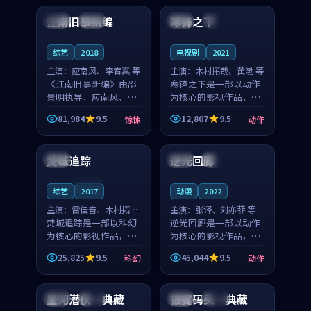
合作演出，影片在情感
纠葛，爱情元素贯穿始
江南旧事新编
寒锋之下
日本
院线
泰国
独播
层次与现实质感之间
终，节奏稳健而富有张
游...
力，...
综艺
2018
电视剧
2021
主演：
应南风、李宥真 等
主演：
木村拓哉、黄渤 等
《江南旧事新编》由邵
寒锋之下是一部以动作
景明执导，应南风、李
为核心的影视作品，围
宥真领衔主演，是一部
绕危机、反转与人物成
81,984
9.5
12,807
9.5
惊悚
动作
2018年上映的日本惊悚
长展开，整体节奏紧
99:02
99:22
综艺。影片以邻里温情
凑，值得推荐观看。
为切入，呈现一段从初
焚城追踪
逆光回廊
韩国
美国
完结
遇到告别都浸着真实
情...
连载中
综艺
2017
动漫
2022
主演：
雷佳音、木村拓哉
主演：
张译、刘亦菲 等
等
焚城追踪是一部以科幻
逆光回廊是一部以动作
为核心的影视作品，围
为核心的影视作品，围
绕危机、反转与人物成
绕危机、反转与人物成
25,825
9.5
45,044
9.5
科幻
动作
长展开，整体节奏紧
长展开，整体节奏紧
89:57
99:34
凑，值得推荐观看。
凑，值得推荐观看。
星河潜伏·典藏
银翼码头·典藏
韩国
热播
中国
热播