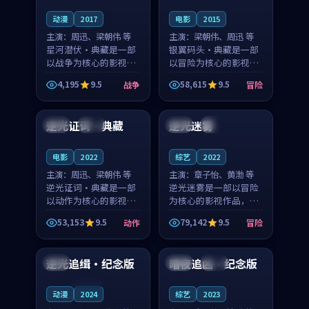
动漫
2017
电影
2015
主演：
周迅、梁朝伟 等
主演：
梁朝伟、周迅 等
星河潜伏·典藏是一部
银翼码头·典藏是一部
以战争为核心的影视作
以冒险为核心的影视作
品，围绕危机、反转与
品，围绕危机、反转与
4,195
9.5
58,615
9.5
战争
冒险
人物成长展开，整体节
人物成长展开，整体节
99:35
99:16
奏紧凑，值得推荐观
奏紧凑，值得推荐观
看。
看。
逆光证词·典藏
逆光迷雾
日本
独播
韩国
高分
电影
2022
综艺
2022
主演：
周迅、梁朝伟 等
主演：
章子怡、黄渤 等
逆光证词·典藏是一部
逆光迷雾是一部以冒险
以动作为核心的影视作
为核心的影视作品，围
品，围绕危机、反转与
绕危机、反转与人物成
53,153
9.5
79,142
9.5
动作
冒险
人物成长展开，整体节
长展开，整体节奏紧
99:28
99:01
奏紧凑，值得推荐观
凑，值得推荐观看。
看。
逆光追缉·纪念版
暗夜追凶·纪念版
美国
法国
高分
连载中
动漫
2024
综艺
2023