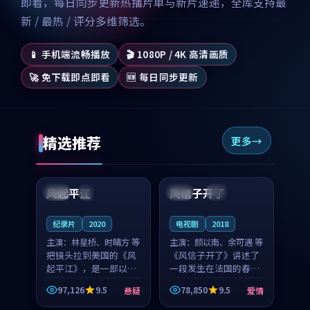
即看，每日同步更新热播片单与新片速递，全库支持最
新 / 最热 / 评分多维筛选。
📱 手机端流畅播放
🎬 1080P / 4K 高清画质
🚀 免下载即点即看
🆕 每日同步更新
精选推荐
更多
99:07
99:21
风起平江
风信子开了
美国
完结
法国
4K
纪录片
2020
电视剧
2018
主演：
林星桥、时晴方 等
主演：
颜以南、余可遇 等
把镜头拉到美国的《风
《风信子开了》讲述了
起平江》，是一部以时
一段发生在法国的春日
光记忆为底色的悬疑作
漫步故事。颜以南饰演
97,126
9.5
78,850
9.5
悬疑
爱情
品。林星桥和时晴方贡
的主角与余可遇的角色
99:53
99:02
献了2020年颇受关注的
因一场意外卷入更深的