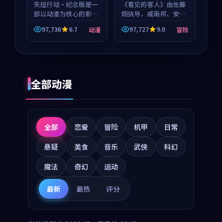
失控行动·纪念版是一
《看见的客人》由佐藤
部以动漫为核心的影视
翔执导，戚南柯、安星
作品，围绕危机、反转
河领衔主演，是一部
97,736
6.7
97,727
9.0
动漫
冒险
与人物成长展开，整体
2018年上映的泰国冒险
节奏紧凑，值得推荐观
动漫。影片以海岸抒情
看。
为切入，呈现一段从初
遇到告别都浸着真实情
绪...
全部动漫
全部
恋爱
冒险
机甲
日常
悬疑
美食
音乐
武侠
科幻
魔法
奇幻
运动
最新
最热
评分