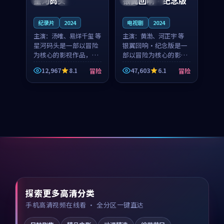
星河码头
银翼回响·纪念版
纪录片
2024
电视剧
2024
主演：
汤唯、易烊千玺 等
主演：
黄渤、河正宇 等
星河码头是一部以冒险
银翼回响·纪念版是一
为核心的影视作品，围
部以冒险为核心的影视
绕危机、反转与人物成
作品，围绕危机、反转
12,967
8.1
47,603
6.1
冒险
冒险
长展开，整体节奏紧
与人物成长展开，整体
凑，值得推荐观看。
节奏紧凑，值得推荐观
看。
探索更多高清分类
手机高清视频在线看 · 全分区一键直达