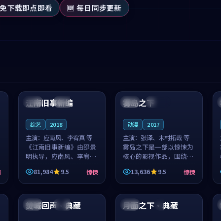
 免下载即点即看
🆕 每日同步更新
99:53
99:35
江南旧事新编
雾岛之下
日本
院线
英国
连载中
综艺
2018
动漫
2017
主演：
应南风、李宥真 等
主演：
张译、木村拓哉 等
《江南旧事新编》由邵景
雾岛之下是一部以惊悚为
明执导，应南风、李宥真
核心的影视作品，围绕危
领衔主演，是一部2018年
机、反转与人物成长展
81,984
9.5
13,636
9.5
情
惊悚
惊悚
上映的日本惊悚综艺。影
开，整体节奏紧凑，值得
片以邻里温情为切入，呈
推荐观看。
99:05
99:05
现一段从初遇到告别都浸
着真实情...
焚城回声·典藏
月面之下·典藏
美国
独播
日本
4K