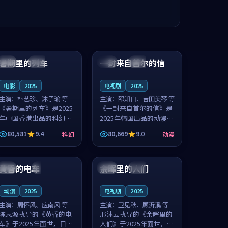
99:24
99:36
暑期里的列车
一封来自首尔的信
中国
杜比
韩国
热播
电影
2025
电视剧
2025
主演：
朴艺珍、沐子瑜 等
主演：
邵知白、吉田美琴 等
《暑期里的列车》是2025
《一封来自首尔的信》是
年中国香港出品的科幻新
2025年韩国出品的动漫新
作，主创团队希望用城市
作，主创团队希望用高考
80,581
9.4
80,669
9.0
科幻
动漫
夜归人的故事让观众停下
往事的故事让观众停下来
来想一想。朴艺珍领衔，
想一想。邵知白领衔，吉
99:20
99:56
沐子瑜担任重要角色，郑
田美琴担任重要角色，谢
书延的叙...
承南的叙...
黄昏的电车
余晖里的人们
日本
4K
泰国
完结
动漫
2025
电视剧
2025
主演：
周怀风、应南风 等
主演：
卫见秋、顾沂溪 等
陈思源执导的《黄昏的电
邢沐云执导的《余晖里的
车》于2025年面世，日本
人们》于2025年面世，泰