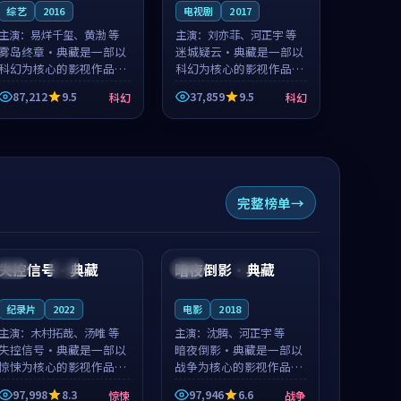
综艺
2016
电视剧
2017
主演：
易烊千玺、黄渤 等
主演：
刘亦菲、河正宇 等
雾岛终章·典藏是一部以
迷城疑云·典藏是一部以
科幻为核心的影视作品，
科幻为核心的影视作品，
围绕危机、反转与人物成
围绕危机、反转与人物成
87,212
9.5
37,859
9.5
科幻
科幻
长展开，整体节奏紧凑，
长展开，整体节奏紧凑，
值得推荐观看。
值得推荐观看。
完整榜单
99:57
99:53
失控信号·典藏
暗夜倒影·典藏
日本
完结
中国
4K
纪录片
2022
电影
2018
主演：
木村拓哉、汤唯 等
主演：
沈腾、河正宇 等
失控信号·典藏是一部以
暗夜倒影·典藏是一部以
惊悚为核心的影视作品，
战争为核心的影视作品，
围绕危机、反转与人物成
围绕危机、反转与人物成
97,998
8.3
97,946
6.6
惊悚
战争
长展开，整体节奏紧凑，
长展开，整体节奏紧凑，