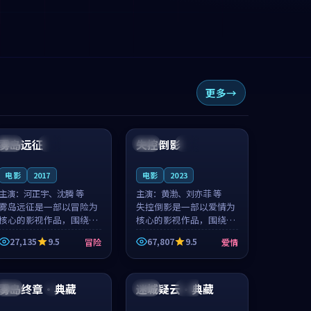
更多
95:58
99:28
雾岛远征
失控倒影
中国
杜比
英国
院线
电影
2017
电影
2023
主演：
河正宇、沈腾 等
主演：
黄渤、刘亦菲 等
雾岛远征是一部以冒险为
失控倒影是一部以爱情为
核心的影视作品，围绕危
核心的影视作品，围绕危
机、反转与人物成长展
机、反转与人物成长展
27,135
9.5
67,807
9.5
冒险
爱情
开，整体节奏紧凑，值得
开，整体节奏紧凑，值得
推荐观看。
推荐观看。
99:24
99:28
雾岛终章·典藏
迷城疑云·典藏
日本
4K
中国
院线