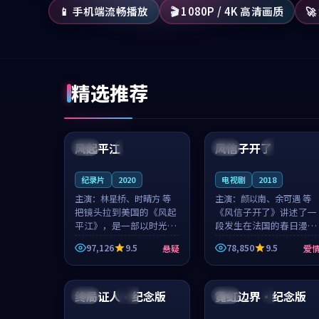
📱 手机端流畅播放
🎬 1080P / 4K 高清画质

精选推荐
99:07
99:21
风起平江
风信子开了
美国
完结
法国
4K
纪录片
2020
电视剧
2018
主演：
林星桥、时晴方 等
主演：
颜以南、余可遇 等
把镜头拉到美国的《风起
《风信子开了》讲述了一
平江》，是一部以时光记
段发生在法国的春日漫步
忆为底色的悬疑作品。林
故事。颜以南饰演的主角
97,126
9.5
78,850
9.5
悬疑
爱
星桥和时晴方贡献了2020
与余可遇的角色因一场意
年颇受关注的合作演出，
外卷入更深的纠葛，爱情
99:07
99:00
影片在情感层次与现实质
元素贯穿始终，节奏稳健
感之间游...
而富有张力，...
终局证人·纪念版
霓虹边界·纪念版
中国
独播
中国
4K