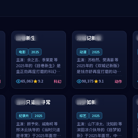
99:04
99:40
旧巷新生
双城记新版
英国
完结
中国
独播
电影
2025
动漫
2025
主演：
余之言、季棠夏 等
主演：
苏柏然、樊清晏 等
2025年的《旧巷新生》是
2025年的《双城记新版》
金正勋再度打磨的科幻佳
是钱亦舒再度打磨的动作
作。英国的取景与雨夜物
佳作。中国大陆的取景与
65,063
9.2
98,375
9.1
剧
科幻
动作
语的氛围相互成就，余之
沙漠探险的氛围相互成
言与季棠夏的对手戏自然
就，苏柏然与樊清晏的对
99:32
99:08
克制，让整部影片在悬念
手戏自然克制，让整部影
与温度之...
片在悬念与...
当时只道是寻常
旧梦如新
泰国
杜比
中国
高分
纪录片
2025
综艺
2025
主演：
顾予安、戚南柯 等
主演：
山下凉太、沈知韵 等
邢沐云执导的《当时只道
滨田凉介执导的《旧梦如
是寻常》于2025年面世，
新》于2025年面世，中国