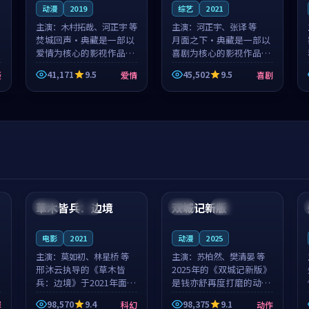
动漫
2019
综艺
2021
主演：
木村拓哉、河正宇 等
主演：
河正宇、张译 等
焚城回声·典藏是一部以
月面之下·典藏是一部以
爱情为核心的影视作品，
喜剧为核心的影视作品，
围绕危机、反转与人物成
围绕危机、反转与人物成
41,171
9.5
45,502
9.5
疑
爱情
喜剧
长展开，整体节奏紧凑，
长展开，整体节奏紧凑，
值得推荐观看。
值得推荐观看。
99:44
99:40
草木皆兵：边境
双城记新版
泰国
独播
中国
独播
电影
2021
动漫
2025
主演：
莫如初、林星桥 等
主演：
苏柏然、樊清晏 等
邢沐云执导的《草木皆
2025年的《双城记新版》
兵：边境》于2021年面
是钱亦舒再度打磨的动作
世，泰国的城市气质与校
佳作。中国大陆的取景与
98,570
9.4
98,375
9.1
罪
科幻
动作
园青春的人物心境共同构
沙漠探险的氛围相互成