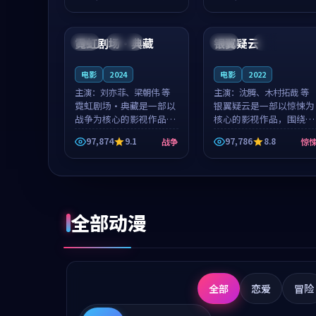
成就，罗见微与沈意林的
想一想。谢以诺领衔，高
98:42
99:10
对手戏自然克制，让整部
若初担任重要角色，戚南
影片在悬念...
柯的叙事节...
霓虹剧场·典藏
银翼疑云
美国
连载中
韩国
完结
电影
2024
电影
2022
主演：
刘亦菲、梁朝伟 等
主演：
沈腾、木村拓哉 等
霓虹剧场·典藏是一部以
银翼疑云是一部以惊悚为
战争为核心的影视作品，
核心的影视作品，围绕危
围绕危机、反转与人物成
机、反转与人物成长展
97,874
9.1
97,786
8.8
战争
惊
长展开，整体节奏紧凑，
开，整体节奏紧凑，值得
值得推荐观看。
推荐观看。
全部动漫
全部
恋爱
冒险