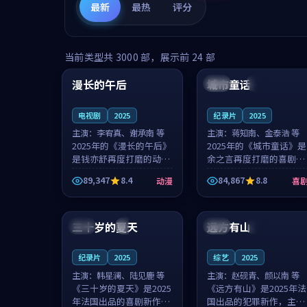
最新
最热
评分
99:16
99:52
当前类型共
3000
部，展示前
24
部
漫长的午后
城市童话
中国
高分
美国
院线
电视剧
2025
纪录片
2025
主演：
李宥真、谢承南 等
主演：
蒋知南、金泰浩 等
2025年的《漫长的午后》
2025年的《城市童话》是
是钱亦舒再度打磨的动漫
余之言再度打磨的喜剧佳
佳作。中国大陆的取景与
作。美国的取景与历史战
89,347
8.4
84,867
8.8
动漫
喜
海岛日常的氛围相互成
争的氛围相互成就，蒋知
就，李宥真与谢承南的对
南与金泰浩的对手戏自然
99:12
99:48
手戏自然克制，让整部影
克制，让整部影片在悬念
片在悬念与...
与温度之...
三十岁的夏天
远方有山
法国
4K
法国
独播
纪录片
2025
综艺
2025
主演：
韩星澜、陆见鹿 等
主演：
赵砚青、颜以南 等
《三十岁的夏天》是2025
《远方有山》是2025年法
年法国出品的喜剧新作，
国出品的犯罪新作，主创