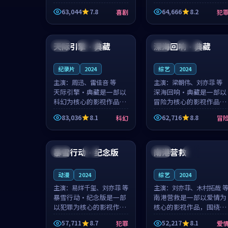
主创团队希望用深夜电台
团队希望用高校追梦的故
63,044
7.8
64,666
8.2
喜剧
犯
的故事让观众停下来想一
事让观众停下来想一想。
想。韩星澜领衔，陆见鹿
赵砚青领衔，颜以南担任
99:22
99:05
担任重要角色，山田纯一
重要角色，山田纯一的叙
的叙事节...
事节奏一...
天际引擎·典藏
深海回响·典藏
中国
连载中
法国
连载中
纪录片
2024
综艺
2024
主演：
周迅、雷佳音 等
主演：
梁朝伟、刘亦菲 等
天际引擎·典藏是一部以
深海回响·典藏是一部以
科幻为核心的影视作品，
冒险为核心的影视作品，
围绕危机、反转与人物成
围绕危机、反转与人物成
83,036
8.1
62,716
8.8
科幻
冒
长展开，整体节奏紧凑，
长展开，整体节奏紧凑，
值得推荐观看。
值得推荐观看。
99:22
99:17
暴雪行动·纪念版
南港营救
英国
院线
英国
高分
动漫
2024
综艺
2024
主演：
易烊千玺、刘亦菲 等
主演：
刘亦菲、木村拓哉 
暴雪行动·纪念版是一部
南港营救是一部以爱情为
以犯罪为核心的影视作
核心的影视作品，围绕危
品，围绕危机、反转与人
机、反转与人物成长展
57,711
8.7
52,217
8.1
犯罪
爱
物成长展开，整体节奏紧
开，整体节奏紧凑，值得