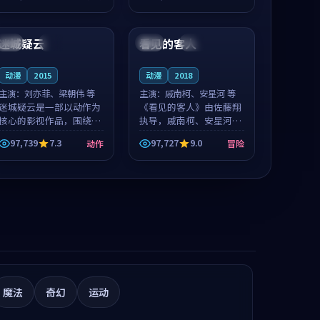
值得推荐观看。
值得推荐观看。
99:50
99:05
迷城疑云
看见的客人
中国
杜比
泰国
完结
动漫
2015
动漫
2018
主演：
刘亦菲、梁朝伟 等
主演：
戚南柯、安星河 等
迷城疑云是一部以动作为
《看见的客人》由佐藤翔
核心的影视作品，围绕危
执导，戚南柯、安星河领
机、反转与人物成长展
衔主演，是一部2018年上
97,739
7.3
97,727
9.0
动作
冒险
开，整体节奏紧凑，值得
映的泰国冒险动漫。影片
推荐观看。
以海岸抒情为切入，呈现
一段从初遇到告别都浸着
真实情绪...
魔法
奇幻
运动