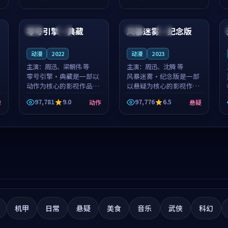
筑了影片基调。莫如初、
就，苏柏然与樊清晏的对
99:33
99:23
林星桥用细腻的表演撑起
手戏自然克制，让整部影
整部科幻电影...
片在悬念与...
零号引擎·典藏
风暴迷雾·纪念版
中国
热播
美国
热播
动漫
2022
动漫
2023
主演：
周迅、梁朝伟 等
主演：
周迅、沈腾 等
零号引擎·典藏是一部以
风暴迷雾·纪念版是一部
动作为核心的影视作品，
以悬疑为核心的影视作
围绕危机、反转与人物成
品，围绕危机、反转与人
97,781
9.0
97,776
6.5
悚
动作
悬疑
长展开，整体节奏紧凑，
物成长展开，整体节奏紧
值得推荐观看。
凑，值得推荐观看。
机甲
日常
悬疑
美食
音乐
武侠
科幻