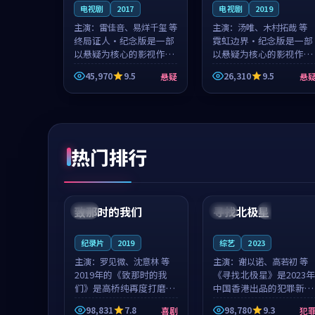
电视剧
2017
电视剧
2019
主演：
雷佳音、易烊千玺 等
主演：
汤唯、木村拓哉 等
终局证人·纪念版是一部
霓虹边界·纪念版是一部
以悬疑为核心的影视作
以悬疑为核心的影视作
品，围绕危机、反转与人
品，围绕危机、反转与人
45,970
9.5
26,310
9.5
悬疑
悬
物成长展开，整体节奏紧
物成长展开，整体节奏紧
凑，值得推荐观看。
凑，值得推荐观看。
热门排行
99:22
99:18
致那时的我们
寻找北极星
中国
4K
中国
4K
纪录片
2019
综艺
2023
主演：
罗见微、沈意林 等
主演：
谢以诺、高若初 等
2019年的《致那时的我
《寻找北极星》是2023年
们》是高桥纯再度打磨的
中国香港出品的犯罪新
喜剧佳作。中国大陆的取
作，主创团队希望用公路
98,831
7.8
98,780
9.3
喜剧
犯
景与都市寓言的氛围相互
冒险的故事让观众停下来