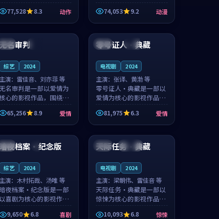
的城市气质与渔村故事的
国的城市气质与小镇生活
77,528
8.3
74,053
9.2
动作
动漫
人物心境共同构筑了影片
的人物心境共同构筑了影
基调。周怀风、应南风用
片基调。卫见秋、顾沂溪
99:29
99:25
细腻的表演撑起整部动作
用细腻的表演撑起整部动
电影，剧...
漫电影，...
无名审判
零号证人·典藏
英国
杜比
韩国
院线
综艺
2024
电视剧
2024
主演：
雷佳音、刘亦菲 等
主演：
张译、黄渤 等
无名审判是一部以爱情为
零号证人·典藏是一部以
核心的影视作品，围绕危
爱情为核心的影视作品，
机、反转与人物成长展
围绕危机、反转与人物成
65,256
8.9
81,975
6.3
爱情
爱情
开，整体节奏紧凑，值得
长展开，整体节奏紧凑，
推荐观看。
值得推荐观看。
99:17
99:31
暗夜档案·纪念版
天际任务·典藏
美国
4K
英国
连载中
综艺
2024
电视剧
2024
主演：
木村拓哉、汤唯 等
主演：
梁朝伟、雷佳音 等
暗夜档案·纪念版是一部
天际任务·典藏是一部以
以喜剧为核心的影视作
惊悚为核心的影视作品，
品，围绕危机、反转与人
围绕危机、反转与人物成
9,650
6.8
10,093
6.8
喜剧
惊悚
物成长展开，整体节奏紧
长展开，整体节奏紧凑，