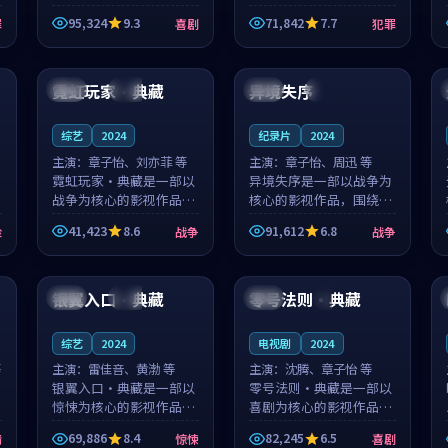
泰国的城市气质与母女情
台湾的城市气质与异国相
95,324
9.3
71,842
7.7
罪
喜剧
犯罪
深的人物心境共同构筑了
遇的人物心境共同构筑了
影片基调。顾予安、戚南
影片基调。山下凉太、沈
91:28
99:05
柯用细腻的表演撑起整部
知韵用细腻的表演撑起整
喜剧电影...
部犯罪电...
霓虹玩家·典藏
异境失序
中国
热播
日本
完结
综艺
2024
纪录片
2024
主演：
章子怡、刘亦菲 等
主演：
章子怡、周迅 等
霓虹玩家·典藏是一部以
异境失序是一部以战争为
战争为核心的影视作品，
核心的影视作品，围绕危
围绕危机、反转与人物成
机、反转与人物成长展
41,423
8.6
91,612
6.8
险
战争
战争
长展开，整体节奏紧凑，
开，整体节奏紧凑，值得
值得推荐观看。
推荐观看。
99:05
91:28
银翼入口·典藏
零号法则·典藏
英国
院线
日本
4K
综艺
2024
电视剧
2024
等
主演：
雷佳音、黄渤 等
主演：
沈腾、章子怡 等
银翼入口·典藏是一部以
零号法则·典藏是一部以
惊悚为核心的影视作品，
喜剧为核心的影视作品，
围绕危机、反转与人物成
围绕危机、反转与人物成
69,886
8.4
82,245
6.5
情
惊悚
喜剧
长展开，整体节奏紧凑，
长展开，整体节奏紧凑，